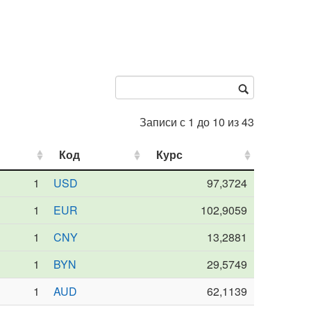
Записи с 1 до 10 из 43
Код
Код
Курс
Курс
1
USD
97,3724
1
EUR
102,9059
1
CNY
13,2881
1
BYN
29,5749
1
AUD
62,1139