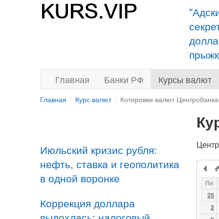
"Адск
секре
долла
прыжк
Главная
Банки РФ
Курсы валют
Главная
Курс валют
Котировки валют Центробанка
Ку
Центр
Июльский кризис рубля:
нефть, ставка и геополитика
в одной воронке
Пн
25
Коррекция доллара
2
выдохлась: налоговый