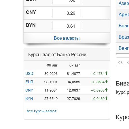
Азер
CNY
Армя
BYN
Болг
Браз
Все валюты
Венг
Курсы валют Банка России
<<
06 авг
07 авг
USD
80,9293
81,4077
+0,4784
Бива
EUR
93,1901
94,0585
+0,8684
CNY
11,9684
12,0637
+0,0953
Курс 
BYN
27,6549
27,7029
+0,0480
все курсы валют
Курс