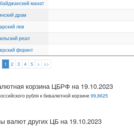
байджанский манат
нский драм
арский лев
ильский реал
ерский форинт
<
1
2
3
4
5
>
>>
лютная корзина ЦБРФ на 19.10.2023
российского рубля к бивалютной корзине
99,8625
ы валют других ЦБ на 19.10.2023