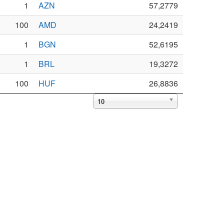
1
AZN
57,2779
100
AMD
24,2419
1
BGN
52,6195
1
BRL
19,3272
100
HUF
26,8836
10