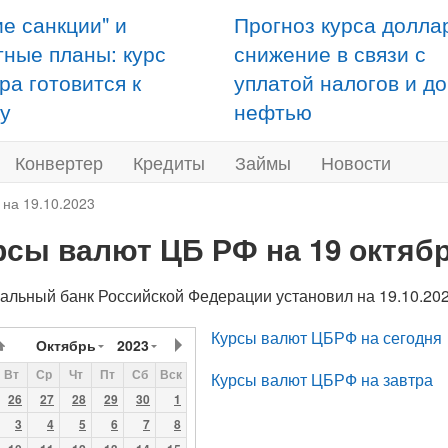
ие санкции" и
Прогноз курса долла
тные планы: курс
снижение в связи с
ра готовится к
уплатой налогов и д
у
нефтью
Конвертер
Кредиты
Займы
Новости
 на 19.10.2023
рсы валют ЦБ РФ на 19 октябр
альный банк Российской Федерации установил на 19.10.2
Курсы валют ЦБРФ на сегодня
Октябрь
2023
Вт
Ср
Чт
Пт
Сб
Вск
Курсы валют ЦБРФ на завтра
26
27
28
29
30
1
3
4
5
6
7
8