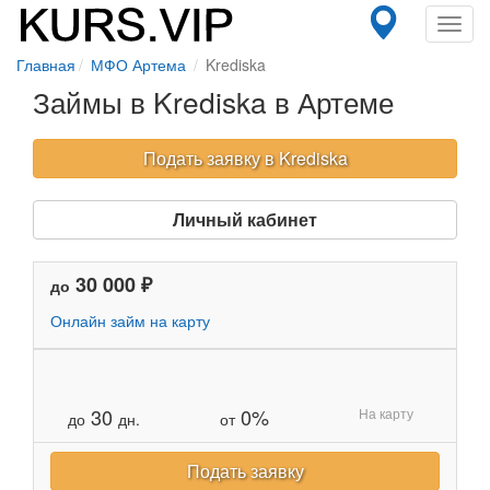
Toggl
navig
Главная
МФО Артема
Krediska
Займы в Krediska в Артеме
Подать заявку в Krediska
Личный кабинет
30 000 ₽
до
Онлайн займ на карту
30
0%
На карту
до
дн.
от
Подать заявку