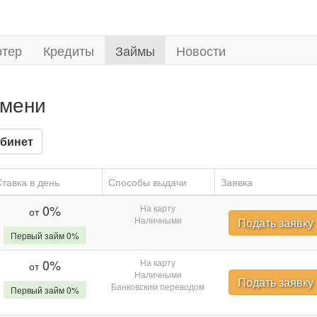
ртер
Кредиты
Займы
Новости
юмени
бинет
тавка в день
Способы выдачи
Заявка
0%
На карту
от
Наличными
Подать заявку
Первый займ 0%
0%
На карту
от
Наличными
Подать заявку
Банковским переводом
Первый займ 0%