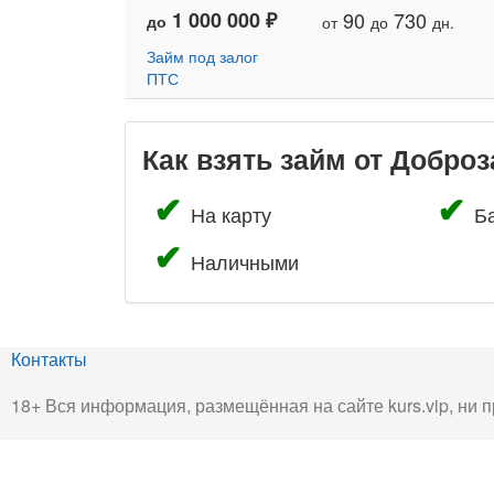
1 000 000 ₽
90
730
до
от
до
дн.
Займ под залог
ПТС
Как взять займ от Добро
На карту
Б
Наличными
Контакты
18+ Вся информация, размещённая на сайте kurs.vip, ни п