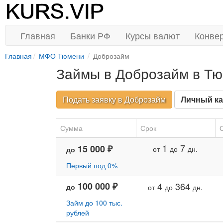
Главная
Банки РФ
Курсы валют
Конве
Главная
МФО Тюмени
Доброзайм
Займы в Доброзайм в Т
Подать заявку в Доброзайм
Личный ка
Сумма
Срок
С
1
7
15 000 ₽
от
до
дн.
до
Первый под 0%
100 000 ₽
4
364
до
от
до
дн.
Займ до 100 тыс.
рублей