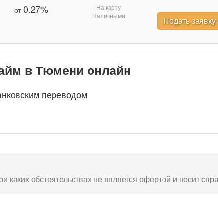
0.27%
На карту
от
Наличными
Подать заявку
займ в Тюмени онлайн
анковским переводом
ри каких обстоятельствах не является офертой и носит спр