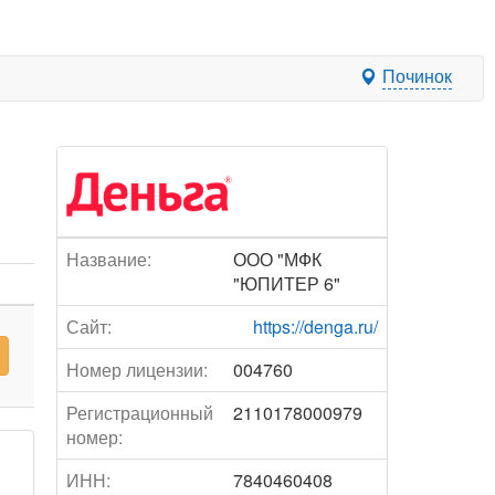
Починок
Название:
ООО "МФК
"ЮПИТЕР 6"
Сайт:
https://denga.ru/
Номер лицензии:
004760
Регистрационный
2110178000979
номер:
ИНН:
7840460408