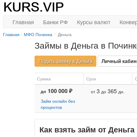
Главная
Банки РФ
Курсы валют
Конве
Главная
МФО Починка
Деньга
Займы в Деньга в Починк
Подать заявку в Деньга
Личный кабин
Сумма
Срок
С
100 000 ₽
3
365
до
от
до
дн.
Займ онлайн без
процентов
Как взять займ от Деньга