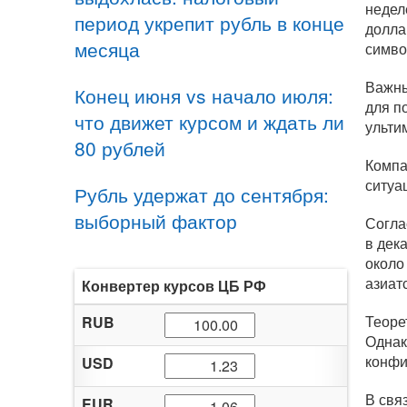
недел
период укрепит рубль в конце
долла
месяца
симво
Важны
Конец июня vs начало июля:
для п
что движет курсом и ждать ли
ульти
80 рублей
Компа
ситуа
Рубль удержат до сентября:
выборный фактор
Согла
в дек
около
азиат
Конвертер курсов ЦБ РФ
Теоре
RUB
Однак
конфи
USD
В свя
EUR