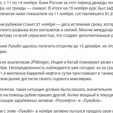
е, с 11 по 14 ноября. Банк России за этот период дважды
ра, но трижды — снижал. В итоге на 15 ноября курс был заф
лически ниже показателя на 11 ноября, составлявшего 81,2
м рубежом станет 21 ноября — дата истечения срока, кот
олного разрыва всех контрактов и связей. Многие междуна
матуму со всей серьезностью, что создает дополнительные р
нии Лукойл удалось получить отсрочку до 13 декабря, но э
цию.
сно аналитикам JPMorgan, Индия и Китай планируют резко 
абре. Неопределенность наблюдается уже сегодня:
из-за
сущ
 1,4 миллиона баррелей нефти в сутки простаивают в танкер
ском рынке достигли своего годового максимума.
тически, такая ситуация должна была оказать значительно
о на помощь рублю пришел другой, более мощный в текущи
скации зарубежных активов «Роснефти» и «Лукойла».
зи с этим «Лукойл» в ноябре активно пытался продать свои