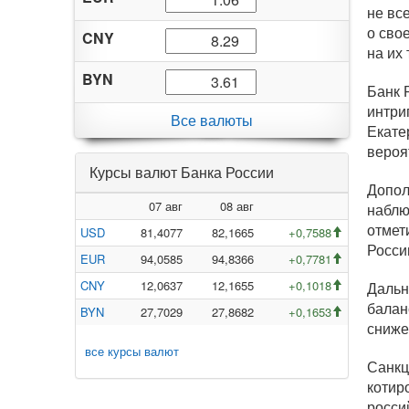
не вс
о сво
CNY
на их
BYN
Банк 
интри
Все валюты
Екате
вероя
Курсы валют Банка России
Допол
07 авг
08 авг
наблю
отмет
USD
81,4077
82,1665
+0,7588
Росси
EUR
94,0585
94,8366
+0,7781
CNY
12,0637
12,1655
+0,1018
Дальн
балан
BYN
27,7029
27,8682
+0,1653
сниже
все курсы валют
Санкц
котир
росси