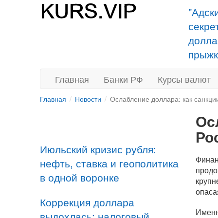
"Адск
секре
долла
прыжк
Главная
Банки РФ
Курсы валют
Главная
Новости
Ослабление доллара: как санкци
Ос
Ро
Июльский кризис рубля:
Финан
нефть, ставка и геополитика
продо
в одной воронке
крупн
опаса
Коррекция доллара
Именн
выдохлась: налоговый