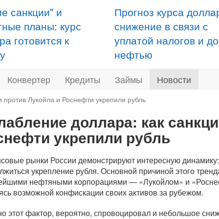
ие санкции" и
Прогноз курса долла
тные планы: курс
снижение в связи с
ра готовится к
уплатой налогов и д
у
нефтью
Конвертер
Кредиты
Займы
Новости
и против Лукойла и Роснефти укрепили рубль
лабление доллара: как санкци
снефти укрепили рубль
совые рынки России демонстрируют интересную динамику:
лжиться укрепление рубля. Основной причиной этого тренда
ейшими нефтяными корпорациями — «Лукойлом» и «Росне
ясь возможной конфискации своих активов за рубежом.
о этот фактор, вероятно, спровоцировал и небольшое сни