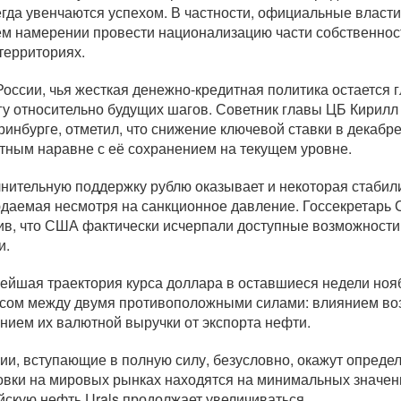
егда увенчаются успехом. В частности, официальные власт
ем намерении провести национализацию части собственнос
 территориях.
России, чья жесткая
денежно-кредитная
политика остается 
гу относительно будущих шагов. Советник главы ЦБ Кирилл 
ринбурге, отметил, что снижение ключевой ставки в декабр
тным наравне с её сохранением на текущем уровне.
нительную поддержку рублю оказывает и некоторая стабили
даемая несмотря на санкционное давление. Госсекретарь
ив, что США фактически исчерпали доступные возможности
и.
ейшая траектория курса доллара в оставшиеся недели нояб
сом между двумя противоположными силами: влиянием в
нием их валютной выручки от экспорта нефти.
ии, вступающие в полную силу, безусловно, окажут опреде
овки на мировых рынках находятся на минимальных значения
йскую нефть Urals продолжает увеличиваться.