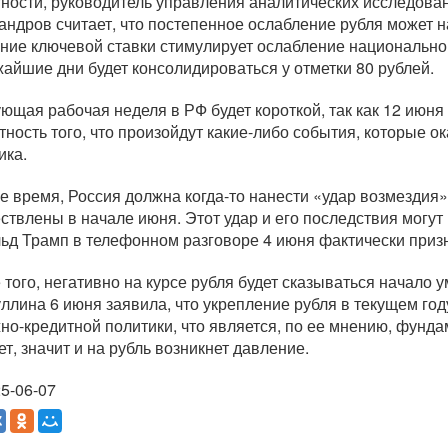
тности, руководитель управления аналитических исследов
андров считает, что постепенное ослабление рубля может н
ние ключевой ставки стимулирует ослабление национально
жайшие дни будет консолидироваться у отметки 80 рублей.
ющая рабочая неделя в РФ будет короткой, так как 12 июня
тность того, что произойдут
какие-либо
события, которые ок
ика.
же время, Россия должна
когда-то
нанести «удар возмездия»
ствлены в начале июня. Этот удар и его последствия могут
ьд Трамп в телефонном разговоре 4 июня фактически призн
 того, негативно на курсе рубля будет сказываться начало
ллина 6 июня заявила, что укрепление рубля в текущем го
но-кредитной
политики, что является, по ее мнению, фунд
ет, значит и на рубль возникнет давление.
5-06-07