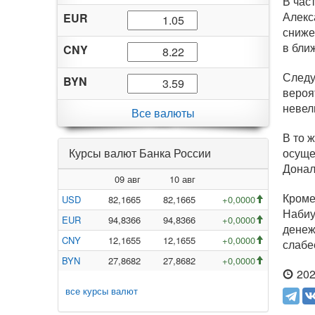
В час
Алекс
EUR
сниже
в бли
CNY
Следу
BYN
вероя
невел
Все валюты
В то 
Курсы валют Банка России
осуще
Донал
09 авг
10 авг
Кроме
USD
82,1665
82,1665
+0,0000
Набиу
EUR
94,8366
94,8366
+0,0000
денеж
CNY
12,1655
12,1655
+0,0000
слабе
BYN
27,8682
27,8682
+0,0000
202
все курсы валют