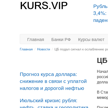
Рубль
3,4%:
паден
Главная
Банки РФ
Курсы валют
Главная
Новости
ЦБ подал сигнал к ослаблению р
ЦБ
Начал
Прогноз курса доллара:
росси
снижение в связи с уплатой
долла
налогов и дорогой нефтью
В Ста
мемор
Июльский кризис рубля:
нефть, ставка и геополитика
После