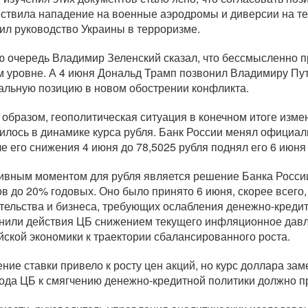
ствила нападение на военные аэродромы и диверсии на те
ил руководство Украины в терроризме.
ю очередь Владимир Зеленский сказал, что бессмысленно 
м уровне. А 4 июня Дональд Трамп позвонил Владимиру Пу
альную позицию в новом обострении конфликта.
 образом, геополитическая ситуация в конечном итоге измен
илось в динамике курса рубля. Банк России менял официал
ле его снижения 4 июня до 78,5025 рубля поднял его 6 июня 
ивным моментом для рубля является решение Банка России
ов до 20% годовых. Оно было принято 6 июня, скорее всего,
тельства и бизнеса, требующих ослабления
денежно-креди
нили действия ЦБ снижением текущего инфляционное давл
йской экономики к траектории сбалансированного роста.
ние ставки привело к росту цен акций, но курс доллара за
ода ЦБ к смягчению
денежно-кредитной
политики должно п