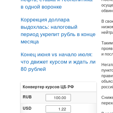
осуще
в одной воронке
обвин
Коррекция доллара
В сво
выдохлась: налоговый
низко
нейтр
период укрепит рубль в конце
месяца
Таким
прояв
Конец июня vs начало июля:
и пос
что движет курсом и ждать ли
Негат
80 рублей
пункт
прави
объяс
Конвертер курсов ЦБ РФ
росси
RUB
Сниже
перех
USD