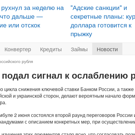
 рухнул за неделю на
"Адские санкции" и
 что дальше —
секретные планы: ку
ие или отскок
доллара готовится к
прыжку
Конвертер
Кредиты
Займы
Новости
оссийского рубля
 подал сигнал к ослаблению 
о цикла снижения ключевой ставки Банком России, а также 
йской и украинской сторон, делают вероятным начало фор
ра.
мбуле 2 июня состоялся второй раунд переговоров России 
андумами с описанием конкретных мер, при осуществлени
 изучения этих документов стало ясно, что согласовать поз