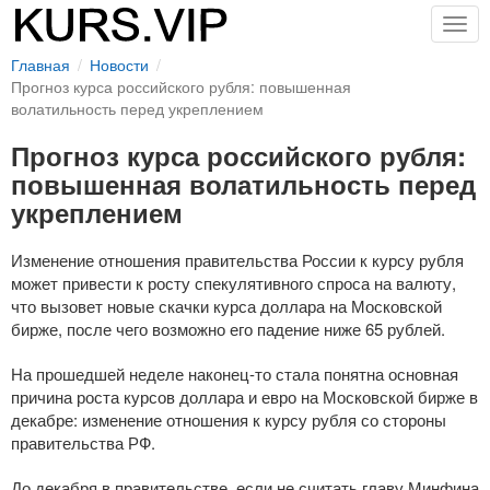
Togg
navig
Главная
Новости
Прогноз курса российского рубля: повышенная
волатильность перед укреплением
Прогноз курса российского рубля:
повышенная волатильность перед
укреплением
Изменение отношения правительства России к курсу рубля
может привести к росту спекулятивного спроса на валюту,
что вызовет новые скачки курса доллара на Московской
бирже, после чего возможно его падение ниже 65 рублей.
На прошедшей неделе
наконец-то
стала понятна основная
причина роста курсов доллара и евро на Московской бирже в
декабре: изменение отношения к курсу рубля со стороны
правительства РФ.
До декабря в правительстве, если не считать главу Минфина