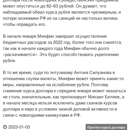
может опуститься до 62–63 рублей. Он думает, что
наблюдаемый обвал курса рубля является чрезмерным, и
потери экономики РФ
из-за
санкций не настолько велики,
чтобы оправдать его.
В начале января Минфин завершит осуществление
бюджетных расходов за 2022 год, более того они снизятся,
так как в начале каждого года Минфин обычно долго
«раскачивается». Это будет способствовать укреплению
рубля.
В то же время, судя по энтузиазму Антона Силуанова в
отношении скупки валюты, Минфин может принять
какие-то
меры, направленные на ослабление рубля. Поэтому
снижение курса доллара к середине января может оказаться
не столь значительным, как прогнозирует Михаил Беляев, а
в начале месяца нельзя исключить даже скачков курсов
доллара и евро в условиях низкой деловой активности в
связи с новогодними каникулами в РФ.
2023-01-03
Прогноз курса доллара