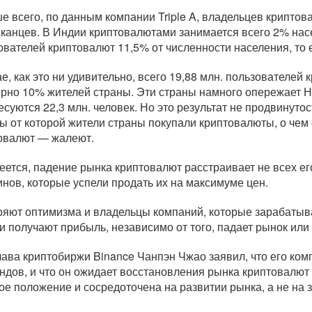
е всего, по данным компании Triple A, владельцев крипто
канцев. В Индии криптовалютами занимается всего 2% насел
ователей криптовалют 11,5% от численности населения, то е
е, как это ни удивительно, всего 19,88 млн. пользователей 
рно 10% жителей страны. Эти страны намного опережает Н
есуются 22,3 млн. человек. Но это результат не продвинуто
ы от которой жители страны покупали криптовалюты, о чем
овалют — жалеют.
еется, падение рынка криптовалют расстраивает не всех е
инов, которые успели продать их на максимуме цен.
ряют оптимизма и владельцы компаний, которые зарабатыва
ни получают прибыль, независимо от того, падает рынок или 
глава криптобиржи Binance Чанпэн Чжао заявил, что его ко
ендов, и что он ожидает восстановления рынка криптовалют 
ое положение и сосредоточена на развитии рынка, а не на 