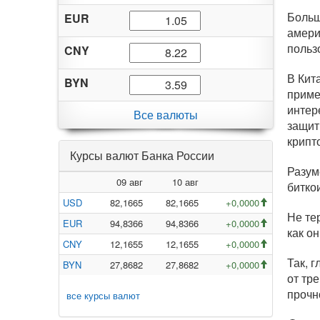
Больш
EUR
амери
польз
CNY
В Кита
BYN
приме
интер
Все валюты
защит
крипт
Курсы валют Банка России
Разум
09 авг
10 авг
битко
USD
82,1665
82,1665
+0,0000
Не те
EUR
94,8366
94,8366
+0,0000
как о
CNY
12,1655
12,1655
+0,0000
Так, 
BYN
27,8682
27,8682
+0,0000
от тр
прочн
все курсы валют