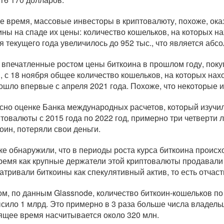
же время, массовые инвесторы в криптовалюту, похоже, ока
ины на спаде их цены: количество кошельков, на которых н
я текущего года увеличилось до 952 тыс., что является аб
 впечатленные ростом цены биткоина в прошлом году, покуп
, с 18 ноября общее количество кошельков, на которых нах
ошло впервые с апреля 2021 года. Похоже, что некоторые 
сно оценке Банка международных расчетов, который изучи
птовалюты с 2015 года по 2022 год, примерно три четверти
коин, потеряли свои деньги.
ке обнаружили, что в периоды роста курса биткоина проис
время как крупные держатели этой криптовалюты продавали
атривали биткоины как спекулятивный актив, то есть отчаст
ом, по данным Glassnode, количество
биткоин-кошельков
по
сило 1 млрд. Это примерно в 3 раза больше числа владель
ящее время насчитывается около 320 млн.