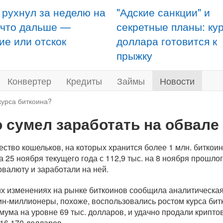
 рухнул за неделю на
"Адские санкции" и
 что дальше —
секретные планы: ку
ие или отскок
доллара готовится к
прыжку
Конвертер
Кредиты
Займы
Новости
курса биткоина?
о сумел заработать на обвале
ество кошельков, на которых хранится более 1 млн. биткоино
на 25 ноября текущего года с 112,9 тыс. на 8 ноября прошлог
овалюту и заработали на ней.
их изменениях на рынке биткоинов сообщила аналитическая
ин-миллионеры
, похоже, воспользовались ростом курса бит
мума на уровне 69 тыс. долларов, и удачно продали крипто
 16 170 долларов.