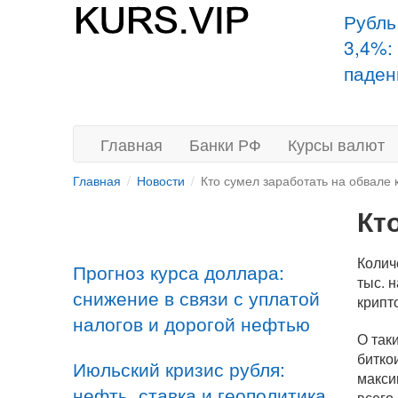
Рубль
3,4%:
паден
Главная
Банки РФ
Курсы валют
Главная
Новости
Кто сумел заработать на обвале 
Кт
Колич
Прогноз курса доллара:
тыс. 
снижение в связи с уплатой
крипт
налогов и дорогой нефтью
О так
битко
Июльский кризис рубля:
макси
нефть, ставка и геополитика
всего