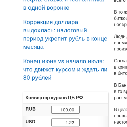
в одной воронке
В то 
битко
Коррекция доллара
ноябр
выдохлась: налоговый
Люди,
период укрепит рубль в конце
время
месяца
произ
Конец июня vs начало июля:
Согла
в кри
что движет курсом и ждать ли
в бит
80 рублей
В Бан
в то 
Конвертер курсов ЦБ РФ
рассм
RUB
В цел
превы
USD
насто