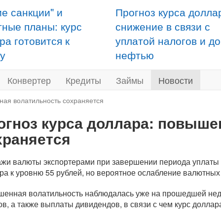
ие санкции" и
Прогноз курса долла
тные планы: курс
снижение в связи с
ра готовится к
уплатой налогов и д
у
нефтью
Конвертер
Кредиты
Займы
Новости
ная волатильность сохраняется
огноз курса доллара: повыше
храняется
жи валюты экспортерами при завершении периода уплаты н
ра к уровню 55 рублей, но вероятное ослабление валютных 
енная волатильность наблюдалась уже на прошедшей нед
ов, а также выплаты дивидендов, в связи с чем курс доллар