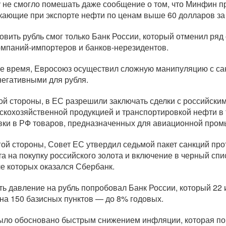
 не смогло помешать даже сообщение о том, что Минфин п
кающие при экспорте нефти по ценам выше 60 долларов за
овить рубль смог только Банк России, который отменил ря
омпаний-импортеров
и
банков-нерезидентов
.
же время, Евросоюз осуществил сложную манипуляцию с са
 негативными для рубля.
ой стороны, в ЕС разрешили заключать сделки с российски
ьскохозяйственной продукцией и транспортировкой нефти в 
вки в РФ товаров, предназначенных для авиационной про
гой стороны, Совет ЕС утвердил седьмой пакет санкций про
та на покупку российского золота и включение в черный спи
ле которых оказался Сбербанк.
ть давление на рубль попробовал Банк России, который 22
 на 150 базисных пунктов — до 8% годовых.
ыло обосновано быстрым снижением инфляции, которая по 