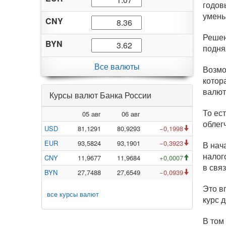
годов
умень
CNY
Решен
BYN
поднял
Все валюты
Возмо
котор
валют
Курсы валют Банка России
То ес
05 авг
06 авг
облег
USD
81,1291
80,9293
−0,1998
EUR
93,5824
93,1901
−0,3923
В нач
налог
CNY
11,9677
11,9684
+0,0007
в свя
BYN
27,7488
27,6549
−0,0939
Это в
все курсы валют
курс 
В том