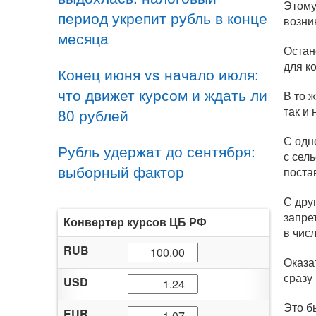
Этому
период укрепит рубль в конце
возни
месяца
Остан
для
к
Конец июня vs начало июля:
что движет курсом и ждать ли
В то 
так и
80 рублей
С одн
Рубль удержат до сентября:
с сел
выборный фактор
поста
С дру
запре
Конвертер курсов ЦБ РФ
в чис
RUB
Оказа
сразу
USD
Это б
EUR