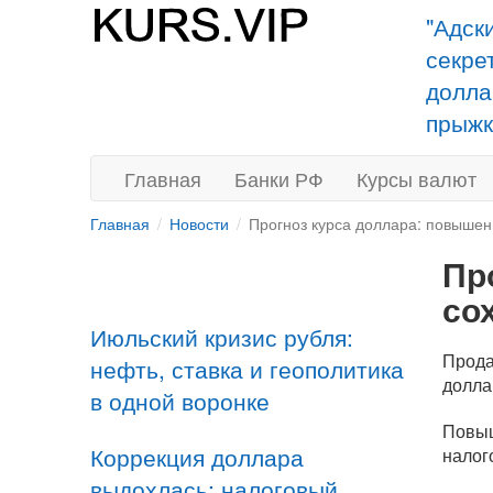
"Адск
секре
долла
прыжк
Главная
Банки РФ
Курсы валют
Главная
Новости
Прогноз курса доллара: повышен
Пр
со
Июльский кризис рубля:
Прода
нефть, ставка и геополитика
долла
в одной воронке
Повыш
Коррекция доллара
налог
выдохлась: налоговый