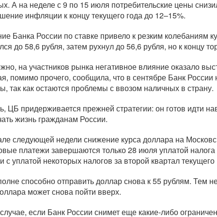
ых. А на неделе с 9 по 15 июля потребительские цены снизи
шение инфляции к концу текущего года до 12–15%.
ие Банка России по ставке привело к резким колебаниям к
ся до 58,6 рубля, затем рухнул до 56,6 рубля, но к концу т
жно, на участников рынка негативное влияние оказало вы
ая, помимо прочего, сообщила, что в сентябре Банк России
ы, так как остаются проблемы с ввозом наличных в страну.
ть, ЦБ придерживается прежней стратегии: он готов идти н
чать жизнь гражданам России.
але следующей недели снижение курса доллара на Московск
овые платежи завершаются только 28 июля уплатой налога 
зи с уплатой некоторых налогов за второй квартал текущего 
полне способно отправить доллар снова к 55 рублям. Тем н
доллара может снова пойти вверх.
 случае, если Банк России снимет еще
какие-либо
ограничен