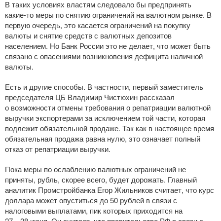
В таких условиях властям следовало бы предпринять
какие-то
меры по снятию ограничений на валютном рынке. В
первую очередь, это касается ограничений на покупку
валюты и снятие средств с валютных депозитов
населением. Но Банк России это не делает, что может быть
связано с опасениями возникновения дефицита наличной
валюты.
Есть и другие способы. В частности, первый заместитель
председателя ЦБ Владимир Чистюхин рассказал
о возможности отмены требования о репатриации валютной
выручки экспортерами за исключением той части, которая
подлежит обязательной продаже. Так как в настоящее время
обязательная продажа равна нулю, это означает полный
отказ от репатриации выручки.
Пока меры по ослаблению валютных ограничений не
приняты, рубль, скорее всего, будет дорожать. Главный
аналитик Промстройбанка Егор Жильников считает, что курс
доллара может опуститься до 50 рублей в связи с
налоговыми выплатами, пик которых приходится на
27—28 июня
. Он считает, что правительство РФ в связи с