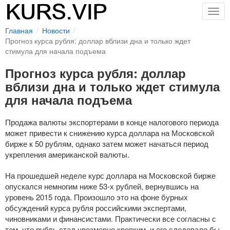
Togg
navig
Главная
Новости
Прогноз курса рубля: доллар вблизи дна и только ждет
стимула для начала подъема
Прогноз курса рубля: доллар
вблизи дна и только ждет стимула
для начала подъема
Продажа валюты экспортерами в конце налогового периода
может привести к снижению курса доллара на Московской
бирже к 50 рублям, однако затем может начаться период
укрепления американской валюты.
На прошедшей неделе курс доллара на Московской бирже
опускался немногим ниже
53-х
рублей, вернувшись на
уровень 2015 года. Произошло это на фоне бурных
обсуждений курса рубля российскими экспертами,
чиновниками и финансистами. Практически все согласны с
тем, что рубль стал чрезмерно крепким, и его следовало бы