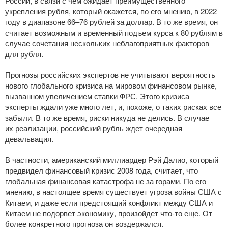
России, в связи с чем ожидает преимущественного
укрепления рубля, который окажется, по его мнению, в 2022
году в диапазоне 66–76 рублей за доллар. В то же время, он
считает возможным и временный подъем курса к 80 рублям в
случае сочетания нескольких неблагоприятных факторов
для рубля.
Прогнозы российских экспертов не учитывают вероятность
нового глобального кризиса на мировом финансовом рынке,
вызванном увеличением ставки ФРС. Этого кризиса
эксперты ждали уже много лет, и, похоже, о таких рисках все
забыли. В то же время, риски никуда не делись. В случае
их реализации, российский рубль ждет очередная
девальвация.
В частности, американский миллиардер Рэй Далио, который
предвидел финансовый кризис 2008 года, считает, что
глобальная финансовая катастрофа не за горами. По его
мнению, в настоящее время существует угроза войны США с
Китаем, и даже если предстоящий конфликт между США и
Китаем не подорвет экономику, произойдет
что-то
еще. От
более конкретного прогноза он воздержался.