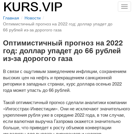
Togg
navig
Главная
Новости
Оптимистичный прогноз на 2022 год: доллар упадет до
66 рублей из-за дорогого газа
Оптимистичный прогноз на 2022
год: доллар упадет до 66 рублей
из-за дорогого газа
В связи с ощутимым замедлением инфляции, сохранением
высоких цен на нефть и прекращением санкционной
риторики в западных странах, курс доллара осенью 2022
года может упасть до 66 рублей.
Такой оптимистичный прогноз сделали аналитики компании
«Ингосстрах-Инвестиции»
. Они не исключают значительного
укрепления рубля уже в середине 2022 года, в том случае,
если валютная выручка Газпрома окажется значительно
больше, что приведет к росту объемов конвертации
им валюты для выплаты дивидендов и налогов.