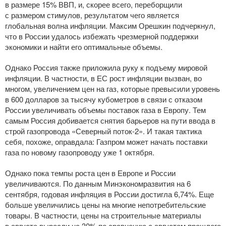
в размере 15% ВВП, и, скорее всего, переборщили
с размером стимулов, результатом чего является
глобальная волна инфляции. Максим Орешкин подчеркнул,
что в России удалось избежать чрезмерной поддержки
экономики и найти его оптимальные объемы.
Однако Россия также приложила руку к подъему мировой
инфляции. В частности, в ЕС рост инфляции вызван, во
многом, увеличением цен на газ, которые превысили уровень
в 600 долларов за тысячу кубометров в связи с отказом
России увеличивать объемы поставок газа в Европу. Тем
самым Россия добивается снятия барьеров на пути ввода в
строй газопровода «Северный
поток-2
». И такая тактика
себя, похоже, оправдала: Газпром может начать поставки
газа по новому газопроводу уже 1 октября.
Однако пока темпы роста цен в Европе и России
увеличиваются. По данным Минэкономразвития на 6
сентября, годовая инфляция в России достигла 6,74%. Еще
больше увеличились цены на многие непотребительские
товары. В частности, цены на строительные материалы
в августе выросли на 30% по сравнению с августом прошлого