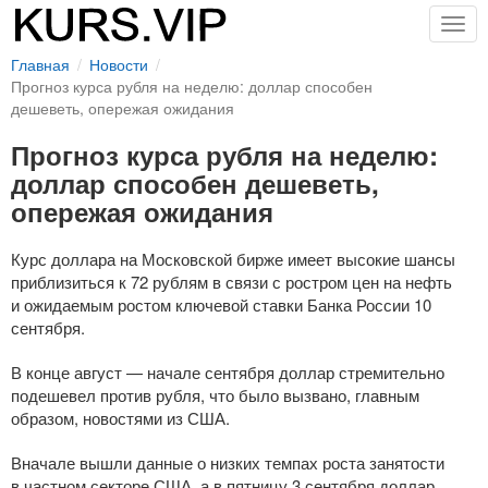
Togg
navig
Главная
Новости
Прогноз курса рубля на неделю: доллар способен
дешеветь, опережая ожидания
Прогноз курса рубля на неделю:
доллар способен дешеветь,
опережая ожидания
Курс доллара на Московской бирже имеет высокие шансы
приблизиться к 72 рублям в связи с ростром цен на нефть
и ожидаемым ростом ключевой ставки Банка России 10
сентября.
В конце август — начале сентября доллар стремительно
подешевел против рубля, что было вызвано, главным
образом, новостями из США.
Вначале вышли данные о низких темпах роста занятости
в частном секторе США, а в пятницу 3 сентября доллар