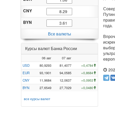
Совер
CNY
Путин 
прави
BYN
года.
Все валюты
Впроч
искре
выбор
Курсы валют Банка России
ультр
06 авг
07 авг
европ
USD
80,9293
81,4077
+0,4784
202
EUR
93,1901
94,0585
+0,8684
CNY
11,9684
12,0637
+0,0953
BYN
27,6549
27,7029
+0,0480
все курсы валют