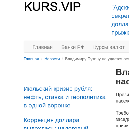
"Адск
секре
долла
прыжк
Главная
Банки РФ
Курсы валют
Главная
Новости
Владимиру Путину не удастся ос
Вл
на
Июльский кризис рубля:
Прези
нефть, ставка и геополитика
насел
в одной воронке
Требо
Коррекция доллара
засед
причи
выдохлась: налоговый