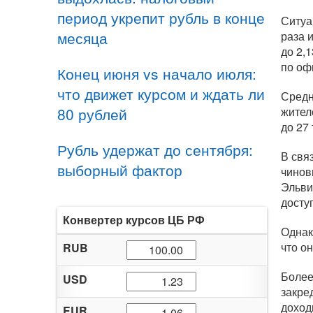
период укрепит рубль в конце
Ситуа
месяца
раза 
до 2,
по оф
Конец июня vs начало июля:
что движет курсом и ждать ли
Средн
80 рублей
жител
до 27
Рубль удержат до сентября:
В свя
выборный фактор
чинов
Эльви
досту
Конвертер курсов ЦБ РФ
Однак
что о
RUB
Более
USD
закре
доход
EUR