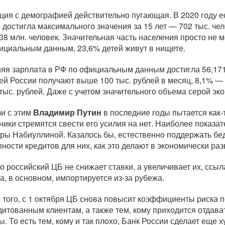
ция с демографией действительно пугающая. В 2020 году е
и достигла максимального значения за 15 лет — 702 тыс. ч
138 млн. человек. Значительная часть населения просто не м
ициальным данным, 23,6% детей живут в нищете.
яя зарплата в РФ по официальным данным достигла 56,171 
ей России получают выше 100 тыс. рублей в месяц, 8,1% —
 тыс. рублей. Даже с учетом значительного объема серой эк
зи с этим
Владимир Путин
в последние годы пытается
как-
ники стремятся свести его усилия на нет. Наиболее показа
ры Набиуллиной. Казалось бы, естественно поддержать б
пности кредитов для них, как это делают в экономически ра
о российский ЦБ не снижает ставки, а увеличивает их, ссы
на, в основном, импортируется
из-за
рубежа.
 того, с 1 октября ЦБ снова повысит коэффициенты риска 
дитованным клиентам, а также тем, кому приходится отдава
ы. То есть тем, кому и так плохо, Банк России сделает еще х