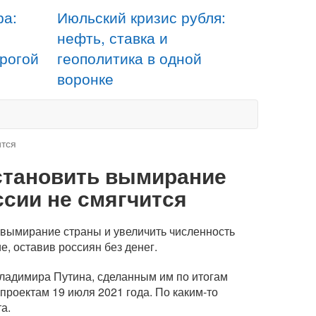
ра:
Июльский кризис рубля:
нефть, ставка и
орогой
геополитика в одной
воронке
ится
становить вымирание
ссии не смягчится
ь вымирание страны и увеличить численность
е, оставив россиян без денег.
Владимира Путина, сделанным им по итогам
проектам 19 июля 2021 года. По
каким-то
а.