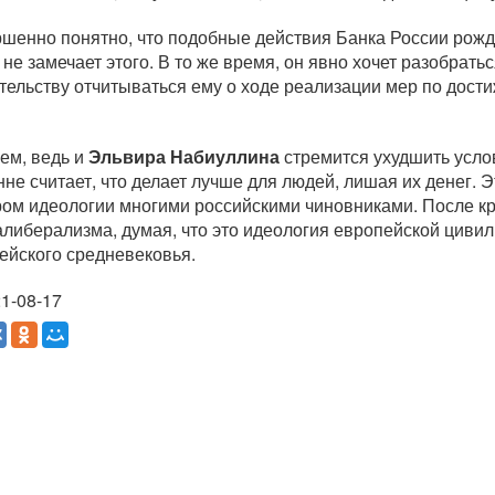
шенно понятно, что подобные действия Банка России рожд
не замечает этого. В то же время, он явно хочет разобратьс
тельству отчитываться ему о ходе реализации мер по дост
ем, ведь и
Эльвира Набиуллина
стремится ухудшить услов
нне считает, что делает лучше для людей, лишая их денег.
ом идеологии многими российскими чиновниками. После кр
алиберализма, думая, что это идеология европейской цивил
ейского средневековья.
1-08-17