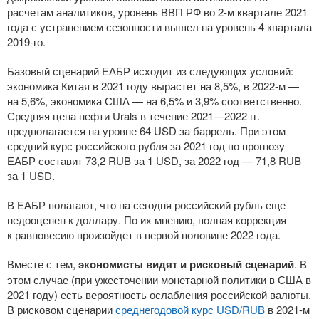
расчетам аналитиков, уровень ВВП РФ во
2-м
квартале 2021
года с устранением сезонности вышел на уровень 4 квартала
2019-го
.
Базовый сценарий ЕАБР исходит из следующих условий:
экономика Китая в 2021 году вырастет на 8,5%, в
2022-м
—
на 5,6%, экономика США — на 6,5% и 3,9% соответственно.
Средняя цена нефти Urals в течение
2021—2022 гг.
предполагается на уровне 64 USD за баррель. При этом
средний курс российского рубля за 2021 год по прогнозу
ЕАБР составит 73,2 RUB за 1 USD, за 2022 год — 71,8 RUB
за 1 USD.
В ЕАБР полагают, что на сегодня российский рубль еще
недооценен к доллару. По их мнению, полная коррекция
к равновесию произойдет в первой половине 2022 года.
Вместе с тем,
экономисты видят и рисковый сценарий
. В
этом случае (при ужесточении монетарной политики в США в
2021 году) есть вероятность ослабления российской валюты.
В рисковом сценарии
среднегодовой курс USD/RUB
в
2021-м