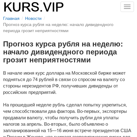
Togg
navig
Главная
Новости
Прогноз курса рубля на неделю: начало дивидендного
периода грозит неприятностями
Прогноз курса рубля на неделю:
начало дивидендного периода
грозит неприятностями
В начале июня курс доллара на Московской бирже может
подняться до 74 рублей в связи со спросом на валюту со
стороны нерезидентов РФ, получивших дивиденды от
российских предприятий.
На прошедшей неделе рубль сделал попытку укрепиться,
чем способствовали два фактора.
Во-первых
, экспортеры
продавали валюту, чтобы получить рубли для уплаты
налогов за апрель.
Во-вторых
, было объявлено о
запланированной на
15—16 июня
встрече президентов США
и России в Женеве, что снижает геополитические риски для