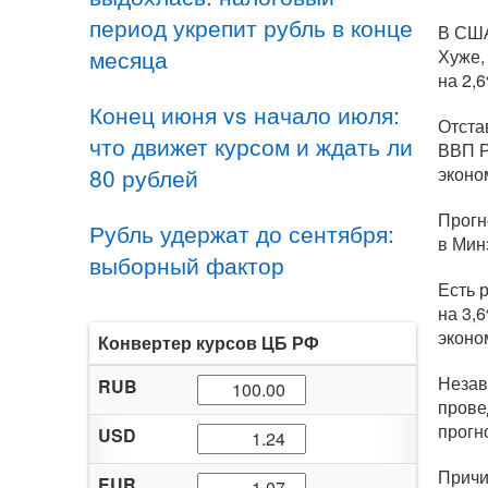
период укрепит рубль в конце
В США
месяца
Хуже,
на 2,
Конец июня vs начало июля:
Отста
что движет курсом и ждать ли
ВВП Р
80 рублей
эконо
Прогн
Рубль удержат до сентября:
в Мин
выборный фактор
Есть 
на 3,
эконо
Конвертер курсов ЦБ РФ
Незав
RUB
прове
прогн
USD
Причи
EUR