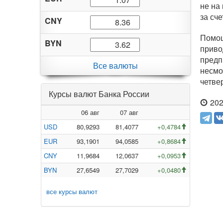
не на
за сч
CNY
Помощ
BYN
приво
предп
Все валюты
несмо
четве
Курсы валют Банка России
202
06 авг
07 авг
USD
80,9293
81,4077
+0,4784
EUR
93,1901
94,0585
+0,8684
CNY
11,9684
12,0637
+0,0953
BYN
27,6549
27,7029
+0,0480
все курсы валют