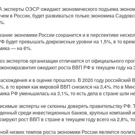
 эксперты ОЭСР ожидают экономического подъема экономики
 чем в России, будет развиваться только экономика Саудовс
6%.
вание экономики России сохранится и в перспективе нескол
Ф будет превышать докризисные уровни на 1,5%, в то врем
мика — на 6%.
оз экспертов организации отличается от официального прогн
экономразвития ожидают роста ВВП РФ в текущем году на 3,
расхождения и в оценке прошлого. В 2020 году российский 
6%, в то время как мировой ВВП снизился на 3,4%. Но в Ми
мика РФ уменьшилась на 3,1%, то есть дела в стране шли н
исимые эксперты не склонны доверять правительству РФ. 
денный среди инвестиционных банков, крупных компаний и и
озируют рост ВВП в стране в текущем году всего на 2,8%, т
ной низких темпов роста экономики России является полит