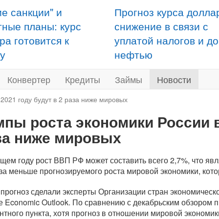
ие санкции" и
Прогноз курса долла
тные планы: курс
снижение в связи с
ра готовится к
уплатой налогов и д
у
нефтью
Конвертер
Кредиты
Займы
Новости
2021 году будут в 2 раза ниже мировых
мпы роста экономики России в 
за ниже мировых
ущем году рост ВВП РФ может составить всего 2,7%, что яв
аза меньше прогнозируемого роста мировой экономики, кото
 прогноз сделали эксперты Организации стран экономическо
е Economic Outlook. По сравнению с декабрьским обзором п
нтного пункта, хотя прогноз в отношении мировой экономик