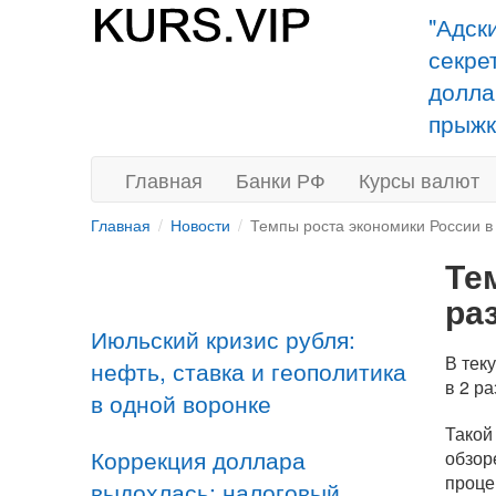
"Адск
секре
долла
прыжк
Главная
Банки РФ
Курсы валют
Главная
Новости
Темпы роста экономики России в 
Те
ра
Июльский кризис рубля:
В тек
нефть, ставка и геополитика
в 2 р
в одной воронке
Такой
Коррекция доллара
обзор
проце
выдохлась: налоговый