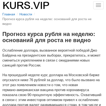
Togg
navig
Главная
Новости
Прогноз курса рубля на неделю: оснований для роста не
видно
Прогноз курса рубля на неделю:
оснований для роста не видно
Ослабление доллара, вызванное вероятной победой Джо
Байдена на президентских выборах, прекратилось, и может
смениться укреплением в связи с ожиданиями новых
санкций против России.
На прошедшей неделе курс доллара на Московской бирже
опускался ниже 76 рублей за доллар, что было вызвано на
этот раз появлением новости о том, что новая
германо-американская
вакцина против коронавируса
показала свою
90-процентную
эффективность. Охвативший
в связи с этим инвесторов оптимизм привел к ослаблению
доллара против валют развивающихся стран, в том числе и