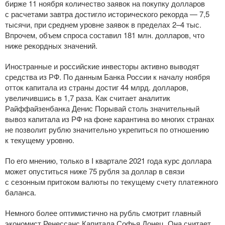
бирже 11 ноября количество заявок на покупку долларов
с расчетами завтра достигло исторического рекорда — 7,5
тысячи, при среднем уровне заявок в пределах 2–4 тыс.
Впрочем, объем спроса составил 181 млн. долларов, что
ниже рекордных значений.
Иностранные и российские инвесторы активно выводят
средства из РФ. По данным Банка России к началу ноября
отток капитала из страны достиг 44 млрд. долларов,
увеличившись в 1,7 раза. Как считает аналитик
Райффайзенбанка Денис Порывай столь значительный
вывоз капитала из РФ на фоне карантина во многих странах
не позволит рублю значительно укрепиться по отношению
к текущему уровню.
По его мнению, только в I квартале 2021 года курс доллара
может опуститься ниже 75 рубля за доллар в связи
с сезонным притоком валюты по текущему счету платежного
баланса.
Немного более оптимистично на рубль смотрит главный
экономист Ренессанс Капитала Софья Донец. Она считает,