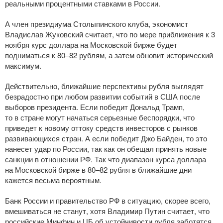
реальными процентными ставками в России.
А член президиума Столыпинского клуба, экономист
Владислав Жуковский считает, что по мере приближения к 3
ноября курс доллара на Московской бирже будет
подниматься к 80–82 рублям, а затем обновит исторический
максимум.
Действительно, ближайшие перспективы рубля выглядят
безрадостно при любом развитии событий в США после
выборов президента. Если победит Дональд Трамп,
то в стране могут начаться серьезные беспорядки, что
приведет к новому оттоку средств инвесторов с рынков
развивающихся стран. А если победит Джо Байден, то это
нанесет удар по России, так как он обещал принять новые
санкции в отношении РФ. Так что диапазон курса доллара
на Московской бирже в 80–82 рубля в ближайшие дни
кажется весьма вероятным.
Банк России и правительство РФ в ситуацию, скорее всего,
вмешиваться не станут, хотя Владимир Путин считает, что
российские Минфин и ЦБ об устойчивости рубля заботятся,