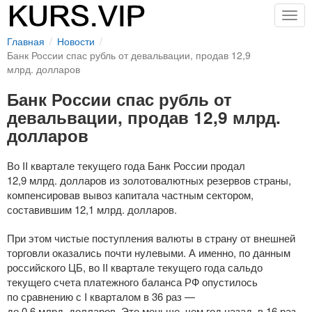
Togg
navig
Главная
Новости
Банк России спас рубль от девальвации, продав 12,9
млрд. долларов
Банк России спас рубль от
девальвации, продав 12,9 млрд.
долларов
Во II квартале текущего года Банк России продал
12,9 млрд. долларов из золотовалютных резервов страны,
компенсировав вывоз капитала частным сектором,
составившим 12,1 млрд. долларов.
При этом чистые поступления валюты в страну от внешней
торговли оказались почти нулевыми. А именно, по данным
российского ЦБ, во II квартале текущего года сальдо
текущего счета платежного баланса РФ опустилось
по сравнению с I кварталом в 36 раз —
до 0,6 млрд. долларов. Это меньше, чем год назад, в 16 раз.