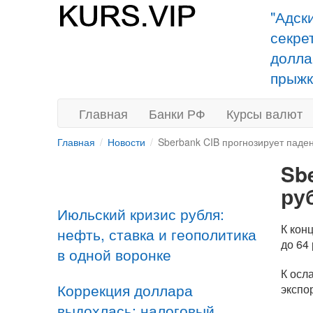
"Адск
секре
долла
прыжк
Главная
Банки РФ
Курсы валют
Главная
Новости
Sberbank CIB прогнозирует паде
Sb
ру
Июльский кризис рубля:
К кон
нефть, ставка и геополитика
до 64
в одной воронке
К осл
Коррекция доллара
экспо
выдохлась: налоговый