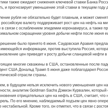
тики также ожидают снижения ключевой ставки Банка Росси
5%, и прогнозирует уменьшение этой ставки в текущем году 
ление рубля не обязательно будет плавным, и может сменя
 российскую валюту поддерживает рост цен на нефть на м
е в связи с ослаблением эпидемии коронавируса, а также 
симальном сокращении уровня добычи нефти после июня ещ
 решение было принято 6 июня. Саудовская Аравия предлаг
о имеющейся информации, против выступила Россия, котора
ановление цен приведет к росту добычи сланцевой нефти 
тоящее многие скважины в США, остановленные после паде
дент США Дональд Трамп 5 июня даже поблагодарил Росси
етической отрасли страны.
ем, в будущем нельзя исключить нового уменьшения цен на
тности, аналитик Goldman Sachs Дэмиэн Курвалин, который
кновения отрицательных цен на нефть в США, считает, что
ррель. По его мнению, наблюдаемый подъем цен явно опере
е нестабильной. Кроме того, он отметил, что в связи с рост