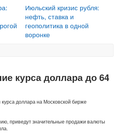
ра:
Июльский кризис рубля:
нефть, ставка и
орогой
геополитика в одной
воронке
ние курса доллара до 64
я курса доллара на Московской бирже
нию, приведут значительные продажи валюты
ила.