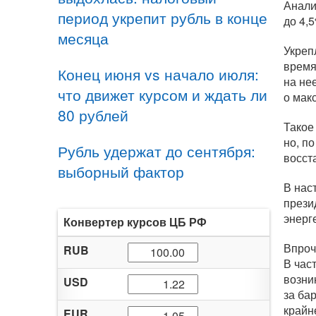
Анали
период укрепит рубль в конце
до 4,
месяца
Укреп
время
Конец июня vs начало июля:
на не
что движет курсом и ждать ли
о мак
80 рублей
Такое
но, п
Рубль удержат до сентября:
восст
выборный фактор
В нас
прези
энерг
Конвертер курсов ЦБ РФ
Впроч
RUB
В час
возни
USD
за ба
крайн
EUR