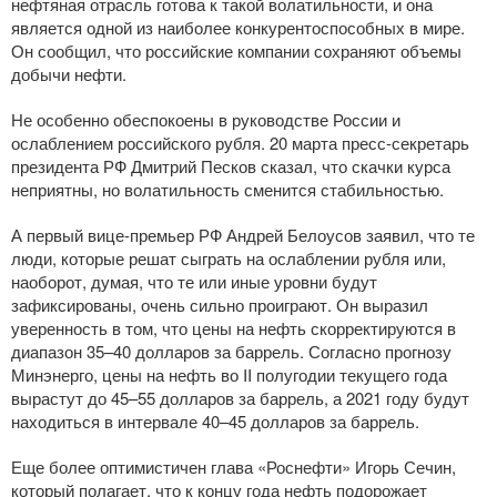
нефтяная отрасль готова к такой волатильности, и она
является одной из наиболее конкурентоспособных в мире.
Он сообщил, что российские компании сохраняют объемы
добычи нефти.
Не особенно обеспокоены в руководстве России и
ослаблением российского рубля. 20 марта
пресс-секретарь
президента РФ Дмитрий Песков сказал, что скачки курса
неприятны, но волатильность сменится стабильностью.
А первый
вице-премьер
РФ Андрей Белоусов заявил, что те
люди, которые решат сыграть на ослаблении рубля или,
наоборот, думая, что те или иные уровни будут
зафиксированы, очень сильно проиграют. Он выразил
уверенность в том, что цены на нефть скорректируются в
диапазон 35–40 долларов за баррель. Согласно прогнозу
Минэнерго, цены на нефть во II полугодии текущего года
вырастут до 45–55 долларов за баррель, а 2021 году будут
находиться в интервале 40–45 долларов за баррель.
Еще более оптимистичен глава «Роснефти» Игорь Сечин,
который полагает, что к концу года нефть подорожает