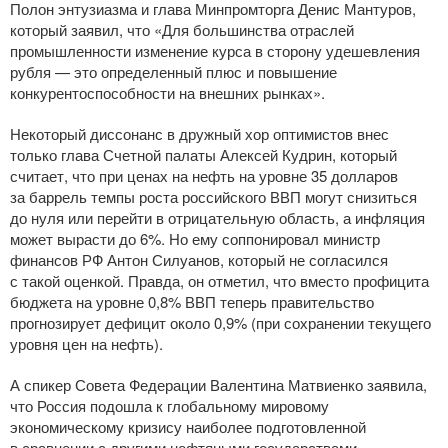
Полон энтузиазма и глава Минпромторга Денис Мантуров,
который заявил, что «Для большинства отраслей
промышленности изменение курса в сторону удешевления
рубля — это определенный плюс и повышение
конкурентоспособности на внешних рынках».
Некоторый диссонанс в дружный хор оптимистов внес
только глава Счетной палаты Алексей Кудрин, который
считает, что при ценах на нефть на уровне 35 долларов
за баррель темпы роста российского ВВП могут снизиться
до нуля или перейти в отрицательную область, а инфляция
может вырасти до 6%. Но ему соппонировал министр
финансов РФ Антон Силуанов, который не согласился
с такой оценкой. Правда, он отметил, что вместо профицита
бюджета на уровне 0,8% ВВП теперь правительство
прогнозирует дефицит около 0,9% (при сохранении текущего
уровня цен на нефть).
А спикер Совета Федерации Валентина Матвиенко заявила,
что Россия подошла к глобальному мировому
экономическому кризису наиболее подготовленной
в сравнении с другими нефтяными государствами.