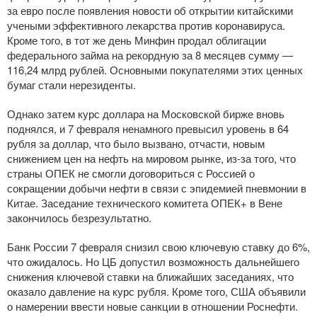
за евро после появления новости об открытии китайскими
учеными эффективного лекарства против коронавируса.
Кроме того, в тот же день Минфин продал облигации
федерального займа на рекордную за 8 месяцев сумму —
116,24 млрд рублей. Основными покупателями этих ценных
бумаг стали нерезиденты.
Однако затем курс доллара на Московской бирже вновь
поднялся, и 7 февраля ненамного превысил уровень в 64
рубля за доллар, что было вызвано, отчасти, новым
снижением цен на нефть на мировом рынке,
из-за
того, что
страны ОПЕК не смогли договориться с Россией о
сокращении добычи нефти в связи с эпидемией пневмонии в
Китае. Заседание технического комитета ОПЕК+ в Вене
закончилось безрезультатно.
Банк России 7 февраля снизил свою ключевую ставку до 6%,
что ожидалось. Но ЦБ допустил возможность дальнейшего
снижения ключевой ставки на ближайших заседаниях, что
оказало давление на курс рубля. Кроме того, США объявили
о намерении ввести новые санкции в отношении Роснефти.