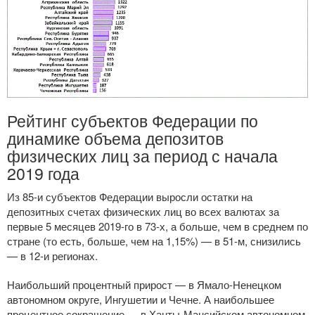
Рейтинг субъектов Федерации по
динамике объема депозитов
физических лиц за период с начала
2019 года
Из
85-и
субъектов Федерации выросли остатки на
депозитных счетах физических лиц во всех валютах за
первые 5 месяцев
2019-го
в
73-х
, а больше, чем в среднем по
стране (то есть, больше, чем на 1,15%) — в
51-м
, снизились
— в
12-и
регионах.
Наибольший процентный прирост — в
Ямало-Ненецком
автономном округе, Ингушетии и Чечне. А наибольшее
процентное сокращение — в
Ханты-Мансийском
автономном