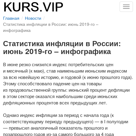
Togg
navig
Главная
Новости
Статистика инфляции в России: июнь 2019-го –
инфографика
Статистика инфляции в России:
июнь 2019-го – инфографика
В июне резко снизился индекс потребительских цен
и месячный (к маю), став наименьшим июньским индексом
за всю новейшую историю, и годовой (к июню прошлого года).
Этому способствовало падение цен на товары
из продовольственной группы: июньский процент дефляции
в этом секторе оказался наибольшим среди июньских
дефляционных процентов всех предыдущих лет.
Однако индекс инфляции за период с начала года (к
соответствующему периоду предыдущего) — в I полугодии
— превысил аналогичный показатель прошлого и
позапрошлого годов
из-за
самого большого за 4 года