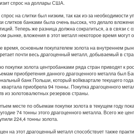
низит спрос на доллары США.
 спрос на слитки был низким, так как
из-за
необходимости у
ки слитков банками была очень высока, что делало вложени
тиций. Теперь же разница должна сократиться, а в связи с
ом рынке, вложения в этот металл некоторое время могут 
же время, основным покупателем золота на внутреннем рынк
ретает почти весь драгоценный металл, добываемый в стра
о покупки золота центробанками ряда стран приводят к рос
ъемам приобретения данного драгоценного металла был Бан
нальный банк Польши, который воIIквартале текущего года к
а квартала приобрела 94 тонны. Покупка драгоценного мет
тв из золотовалютных резервов страны.
етьем месте по объемам покупки золота в текущем году пок
лугодие 74 тонны этого драгоценного металла. Всего же цен
купили 224,4 тонны золота.
 цен на этот драгоценный металл способствует также прак