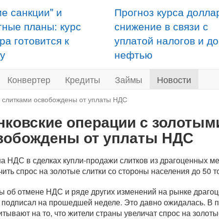
ие санкции" и
Прогноз курса долла
тные планы: курс
снижение в связи с
ра готовится к
уплатой налогов и д
у
нефтью
Конвертер
Кредиты
Займы
Новости
и слитками освобождены от уплаты НДС
нковские операции с золотым
вобождены от уплаты НДС
а НДС в сделках
купли-продажи
слитков из драгоценных ме
чить спрос на золотые слитки со стороны населения до 50 то
ы об отмене НДС и ряде других изменений на рынке драго
 подписал на прошедшей неделе. Это давно ожидалась. В 
итывают на то, что жители страны увеличат спрос на золотые 