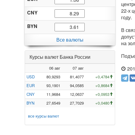
центр
22-х
ц
CNY
году.
BYN
В свя
допус
Все валюты
на зо
Подъе
Курсы валют Банка России
06 авг
07 авг
201
USD
80,9293
81,4077
+0,4784
EUR
93,1901
94,0585
+0,8684
CNY
11,9684
12,0637
+0,0953
BYN
27,6549
27,7029
+0,0480
все курсы валют