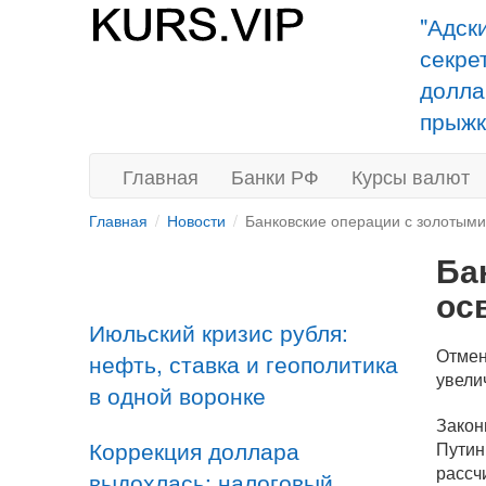
"Адск
секре
долла
прыжк
Главная
Банки РФ
Курсы валют
Главная
Новости
Банковские операции с золотым
Ба
ос
Июльский кризис рубля:
Отмен
нефть, ставка и геополитика
увели
в одной воронке
Закон
Коррекция доллара
Путин
рассч
выдохлась: налоговый