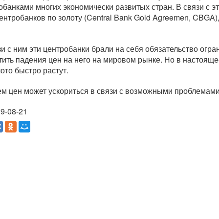
обанками многих экономически развитых стран. В связи с э
ентробанков по золоту (Central Bank Gold Agreemen, CBGA)
зи с ним эти центробанки брали на себя обязательство огр
тить падения цен на него на мировом рынке. Но в настояще
лото быстро растут.
м цен может ускориться в связи с возможными проблемами
9-08-21