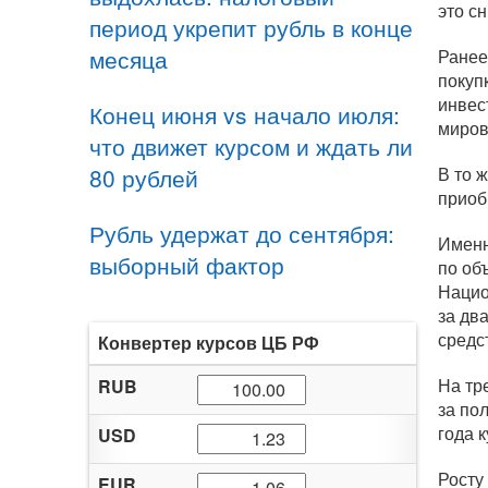
это с
период укрепит рубль в конце
месяца
Ранее
покуп
инвес
Конец июня vs начало июля:
миров
что движет курсом и ждать ли
80 рублей
В то 
приоб
Рубль удержат до сентября:
Именн
выборный фактор
по об
Нацио
за дв
средс
Конвертер курсов ЦБ РФ
На тр
RUB
за по
года 
USD
Росту
EUR