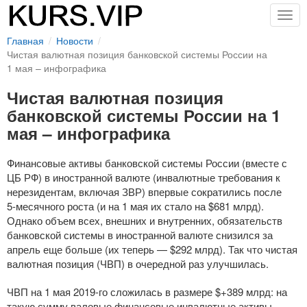
Togg
navig
Главная
Новости
Чистая валютная позиция банковской системы России на
1 мая – инфографика
Чистая валютная позиция
банковской системы России на 1
мая – инфографика
Финансовые активы банковской системы России (вместе с
ЦБ РФ) в иностранной валюте (инвалютные требования к
нерезидентам, включая ЗВР) впервые сократились после
5-месячного
роста (и на 1 мая их стало на $681 млрд).
Однако объем всех, внешних и внутренних, обязательств
банковской системы в иностранной валюте снизился за
апрель еще больше (их теперь — $292 млрд). Так что чистая
валютная позиция (ЧВП) в очередной раз улучшилась.
ЧВП на 1 мая
2019-го
сложилась в размере $+389 млрд: на
такую сумму валовые финансовые инвалютные активы