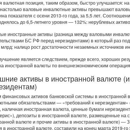
я валютная позиция, таким образом, быстро улучшается: на
 настолько валовые инвалютные активы превышают валов
ина показателя с осени
2013-го
года, за 5,5 лет. Соотноше
однялось до 6,
5-летнего
уровня — 132%: нерублевых активов
тые иностранные активы (разница между валовыми инвал
тельствами БС РФ перед нерезидентами) в который раз по
 млрд: налицо рост достаточности незаемных источников и
лучшение является следствием, прежде всего, хороших рез
ка иностранной валюты по внешнеэкономическим операция
шние активы в иностранной валюте (
езидентам)
 финансовых активов банковской системы в иностранной в
ютными обязательствами — «требований к нерезидентам» (
, наличная иностранная валюта, ценные бумаги нерезидент
ерис»), депозиты в иностранной валюте, размещенные на с
ранной валюте и прочие активы в иностранной валюте) — 
я в иностранной валюте, составили на конец марта
2019-го