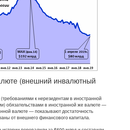
алюте (внешний инвалютный
(требованиями к нерезидентам в иностранной
ми) обязательствами в иностранной же валюте —
анной валюте — показывают достаточность
раны от внешнего финансового капитала.
истории перевалили за $600 млрд и составили