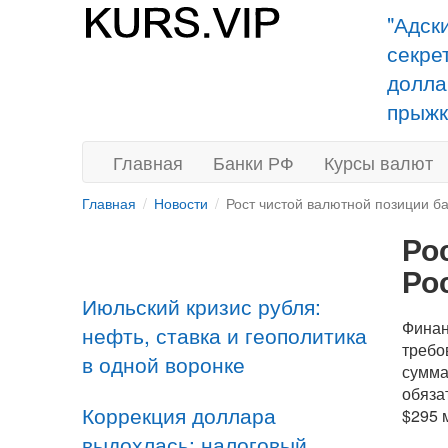
"Адск
секре
долла
прыжк
Главная
Банки РФ
Курсы валют
Главная
Новости
Рост чистой валютной позиции б
Ро
Ро
Июльский кризис рубля:
Финан
нефть, ставка и геополитика
требо
в одной воронке
сумма
обяза
Коррекция доллара
$295 
выдохлась: налоговый