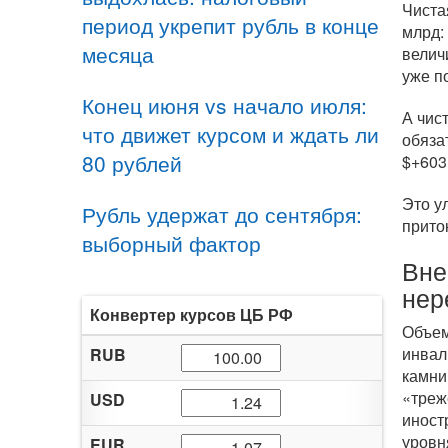
Чиста
период укрепит рубль в конце
млрд:
месяца
велич
уже п
Конец июня vs начало июля:
А чис
что движет курсом и ждать ли
обяза
80 рублей
$+603
Это у
Рубль удержат до сентября:
прито
выборный фактор
Вне
нер
Конвертер курсов ЦБ РФ
Объем
инвал
RUB
камни
«треж
USD
иност
уровн
EUR