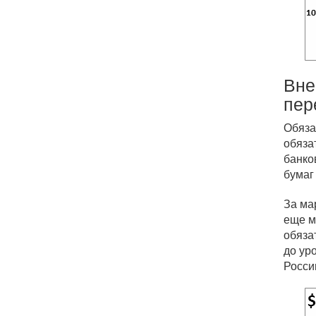
Вне
пер
Обяза
обяза
банко
бумаг
За ма
еще м
обяза
до ур
Росси