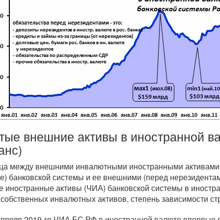
тые внешние активы в иностранной в
анс)
ца между внешними инвалютными иностранными активами 
е) банковской системы и ее внешними (перед нерезидента
е иностранные активы (ЧИА) банковской системы в иностр
 собственных инвалютных активов, степень зависимости ст
апреля
2019-го
ЧИА БС РФ в иностранной валюте впервые в 