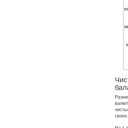
Чис
бал
Разни
валют
чисты
своих
На 1 