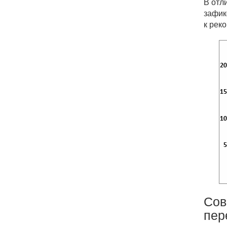
В отл
зафик
к рек
Сов
пер