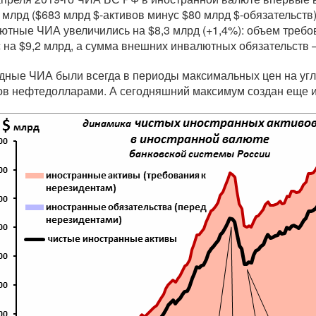
 млрд ($683 млрд $-активов минус $80 млрд $-обязательств
ютные ЧИА увеличились на $8,3 млрд (+1,4%): объем требо
 на $9,2 млрд, а сумма внешних инвалютных обязательств —
дные ЧИА были всегда в периоды максимальных цен на уг
ов нефтедолларами. А сегодняшний максимум создан еще и