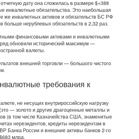
 отчетную дату она сложилась в размере $+388
ые инвалютные обязательства. Это наибольшая
ние же инвалютных активов и обязательств БС РФ
 больше нерублевых обязательств в 2,32 раз.
ютными финансовыми активами и инвалютными
дряд обновили исторический максимум —
ностранной валюты.
ультатов внешней торговли — большого чистого
м.
инвалютные требования к
алюте, не несущих внутрироссийскую нагрузку
это — золото и другие драгоценные металлы и
ов (в том числе Казначейства США, знаменитые
четах нерезидентов, кредиты нерезидентам в
ЗВР Банка России и внешние активы банков
2-го
$683 млрд.