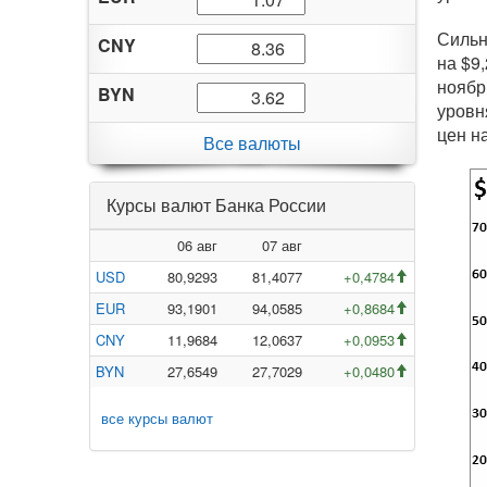
Сильн
CNY
на $9,
ноябр
BYN
уровн
цен н
Все валюты
Курсы валют Банка России
06 авг
07 авг
USD
80,9293
81,4077
+0,4784
EUR
93,1901
94,0585
+0,8684
CNY
11,9684
12,0637
+0,0953
BYN
27,6549
27,7029
+0,0480
все курсы валют