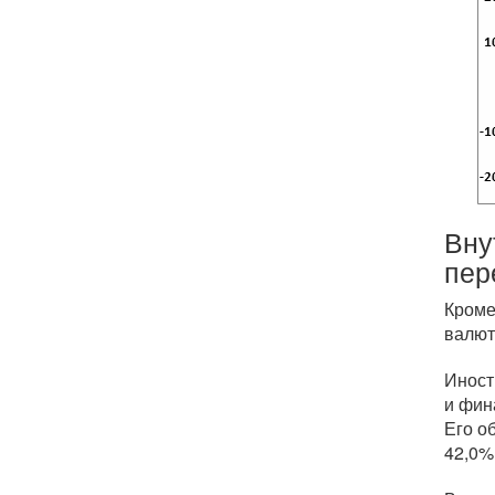
Вну
пер
Кроме
валют
Иност
и фин
Его о
42,0%