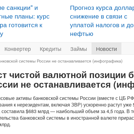
ие санкции" и
Прогноз курса долла
тные планы: курс
снижение в связи с
ра готовится к
уплатой налогов и д
у
нефтью
Конвертер
Кредиты
Займы
Новости
анковской системы России не останавливается (инфографика)
ст чистой валютной позиции 
ссии не останавливается (ин
совые активы банковской системы России (вместе с ЦБ РФ
вания к нерезидентам, включая ЗВР) ускоренно растут уже 
 составила $683 млрд — наибольший объем за 4,5 года. В т
тельства банковской системы в иностранной валюте прирас
млрд.