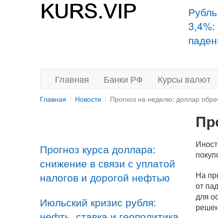
Рубль
3,4%:
паден
Главная
Банки РФ
Курсы валют
Главная
Новости
Прогноз на неделю: доллар обре
Пр
Иност
Прогноз курса доллара:
покуп
снижение в связи с уплатой
На пр
налогов и дорогой нефтью
от па
для о
Июльский кризис рубля:
решен
нефть, ставка и геополитика