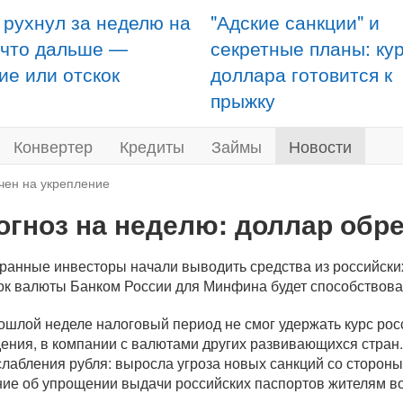
 рухнул за неделю на
"Адские санкции" и
 что дальше —
секретные планы: ку
ие или отскок
доллара готовится к
прыжку
Конвертер
Кредиты
Займы
Новости
чен на укрепление
огноз на неделю: доллар обре
ранные инвесторы начали выводить средства из российских
ок валюты Банком России для Минфина будет способствоват
ошлой неделе налоговый период не смог удержать курс рос
дения, в компании с валютами других развивающихся стран
слабления рубля: выросла угроза новых санкций со стороны
ие об упрощении выдачи российских паспортов жителям во