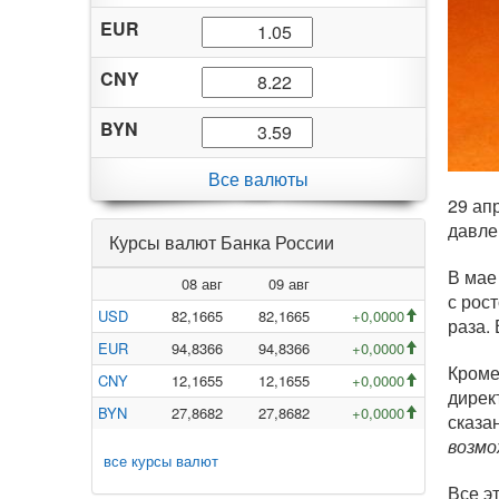
EUR
CNY
BYN
Все валюты
29 ап
давле
Курсы валют Банка России
В мае
08 авг
09 авг
с рос
USD
82,1665
82,1665
+0,0000
раза.
EUR
94,8366
94,8366
+0,0000
Кроме
CNY
12,1655
12,1655
+0,0000
дирек
BYN
27,8682
27,8682
+0,0000
сказа
возмо
все курсы валют
Все э