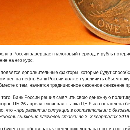
реля в России завершает налоговый период, и рубль потеря
ние на его курс.
 появятся дополнительные факторы, которые будут способст
том цен на нефть Банк России должен увеличить объем по
 Вместе с тем, начнется традиционное сезонное снижение п
 того, Банк России решил смягчить свою денежную политику
торов ЦБ 26 апреля ключевая ставка ЦБ была оставлена бе
но, что
«при развитии ситуации в соответствии с базовым
жность снижения ключевой ставки во 2–3 кварталах 2019
то будет способствовать укреплению доллара против росси