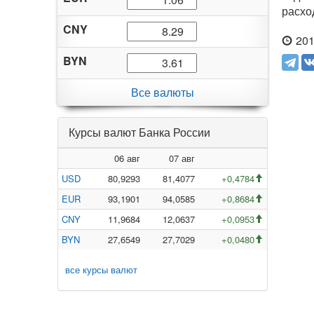
расхо
CNY
201
BYN
Все валюты
Курсы валют Банка России
06 авг
07 авг
USD
80,9293
81,4077
+0,4784
EUR
93,1901
94,0585
+0,8684
CNY
11,9684
12,0637
+0,0953
BYN
27,6549
27,7029
+0,0480
все курсы валют