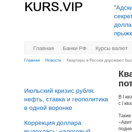
"Адск
секре
долла
прыжк
Главная
Банки РФ
Курсы валют
Главная
Новости
Квартиры в России дорожают бы
Кв
по
Июльский кризис рубля:
В I к
нефть, ставка и геополитика
с I к
в одной воронке
Такие
Коррекция доллара
«Авит
подня
выдохлась: налоговый