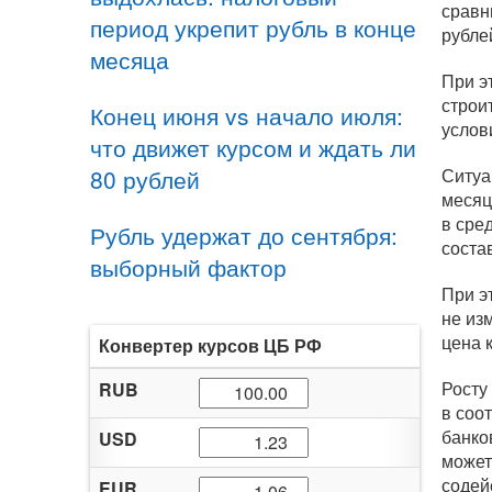
сравн
период укрепит рубль в конце
рубле
месяца
При э
строи
Конец июня vs начало июля:
услов
что движет курсом и ждать ли
80 рублей
Ситуа
месяц
в сре
Рубль удержат до сентября:
состав
выборный фактор
При э
не из
цена 
Конвертер курсов ЦБ РФ
Росту
RUB
в соо
банко
USD
может
содей
EUR