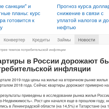
ие санкции" и
Прогноз курса долла
тные планы: курс
снижение в связи с
ра готовится к
уплатой налогов и д
у
нефтью
Конвертер
Кредиты
Займы
Новости
стрее темпов потребительской инфляции
артиры в России дорожают б
требительской инфляции
вартале 2019 года цены на жилье на вторичном рынке жиль
варталом 2018 года. Сейчас квартиры дорожают примерно н
 результаты приведены в исследовании рынка жилья Росси
о-Недвижимость»
. Рост цен начался еще в прошлом году, 
лись в Ленинградской области (на 14,5%) и Татарстане (на