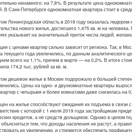
ительно ненамного: на 7,8%. В результате цена однокомнатн
й. В
Санк-Петербурге
однокомнатная квартира стоит в средн
том Ленинградская область в 2018 году оказалась лидером н
тельства нового жилья, достигшего 1,475 кв. м на человека
иях указывает на значительный приток числа людей, желающ
ция с ценами квартир сильно зависит от региона. Так, в Мо
а текущего года увеличились, по данным аналитического 
днем всего на 1,1%, причем в марте — на 0,2%. В итоге сто
ила 174,2 тыс. рублей за кв. м.
том дешевое жилье в Москве подорожало в большей степени
менились. Цены на одно- и двухкомнатные квартиры выросли
квартир с четырьмя и более комнатами даже снизилась на 0
 цен на жилье способствуют ожидания их подъема в связи 
тветствие с которой с 1 июля 2019 года застройщикам приде
вских кредитов, а не средств дольщиков. Однако в целом 
 объясняться тем, что доходы населения не растут, а прав
ствовать их увеличению, и стремится обеспечить профицит