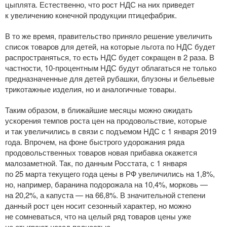
цыплята. Естественно, что рост НДС на них приведет
к увеличению конечной продукции птицефабрик.
В то же время, правительство приняло решение увеличить
список товаров для детей, на которые льгота по НДС будет
распространяться, то есть НДС будет сокращен в 2 раза. В
частности,
10-процентным
НДС будут облагаться не только
предназначенные для детей рубашки, блузоны и бельевые
трикотажные изделия, но и аналогичные товары.
Таким образом, в ближайшие месяцы можно ожидать
ускорения темпов роста цен на продовольствие, которые
и так увеличились в связи с подъемом НДС с 1 января 2019
года. Впрочем, на фоне быстрого удорожания ряда
продовольственных товаров новая прибавка окажется
малозаметной. Так, по данным Росстата, с 1 января
по 25 марта текущего года цены в РФ увеличились на 1,8%,
но, например, баранина подорожала на 10,4%, морковь —
на 20,2%, а капуста — на 66,8%. В значительной степени
данный рост цен носит сезонный характер, но можно
не сомневаться, что на целый ряд товаров цены уже
не отыграют назад полностью.