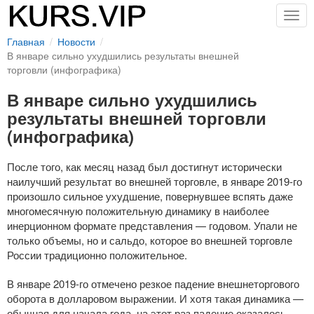
Togg
navig
Главная
Новости
В январе сильно ухудшились результаты внешней
торговли (инфографика)
В январе сильно ухудшились
результаты внешней торговли
(инфографика)
После того, как месяц назад был достигнут исторически
наилучший результат во внешней торговле, в январе
2019-го
произошло сильное ухудшение, повернувшее вспять даже
многомесячную положительную динамику в наиболее
инерционном формате представления — годовом. Упали не
только объемы, но и сальдо, которое во внешней торговле
России традиционно положительное.
В январе
2019-го
отмечено резкое падение внешнеторгового
оборота в долларовом выражении. И хотя такая динамика —
обычная для начала года, на этот раз падение оказалось