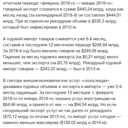
отчетном периоде «февраль
2018-го
— январь
2019-го
»
товарный экспорт сложился в сумме $440,24 млрд, когда как
месяц назад (за календарный
2018-й
) он составлял $444,01
млрд. При исторически рекордном объеме в $535,3 млрд,
который был зафиксирован в
2012-м
.
А годовой импорт товаров снижается уже
6-й
месяц,
составив в последнем
12-месячном
периоде $248,84 млрд.
За
2018-й
год было ввезено товаров на $249,06 млрд,
Падение за месяц годового импорта (на $0,21 млрд) много
меньшее, чем экспорта (на $3,76 млрд). Рекордный годовой
импорт товаров — $343,23 млрд — был в
2013-м
.
В секторе внешнеэкономических услуг «скользящая»
динамика годовых объемов и экспорта и импорта — уже
2-й
месяц падающая. За последние 12 месяцев, с февраля
2018-го
по январь
2019-го
, оказано услуг иностранцам на
$64,46 млрд, а принято от них — на $94,54 млрд. Но если
сегодняшний экспорт услуг не так далек от рекордного
($70,12 млрд по итогам
2013-го
), то импорт услуг сегодня —
намного меньше максимума ($129,02 млрд в
2014-м
).