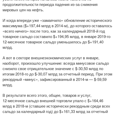
продолжительности периода падения
из-за
снижения
мировых цен на нефть.
И когда впереди уже «замаячило» обновление исторического
максимума ($+197,44 млрд в
2014-м
), до которого оставалось
«всего ничего» после того, как за календарный
2018-й
год
товарное сальдо составило $+194,95 млрд, в январе
2019-го
12-месячное
товарное сальдо уменьшилось до $+191,40
млрд.
А вот в секторе внешнеэкономических услуг в январе,
наоборот, произошло улучшение: всегда минусовое сальдо
снизило свое отрицательное значение с $-30,50 млрд по
итогам
2018-го
до $-30,07 млрд за отчетный период. При этом
рекордный «минус», зафиксированный в
2014-м
— $-59,59
млрд.
В результате всего этого, общее, товаров и услуг,
12-месячное
сальдо внешней торговли упало с $+164,46
млрд в
2018-м
(ставшее исторически рекордным среди всех
сальдо за календарный год) до $+161,33 млрд за отчетный