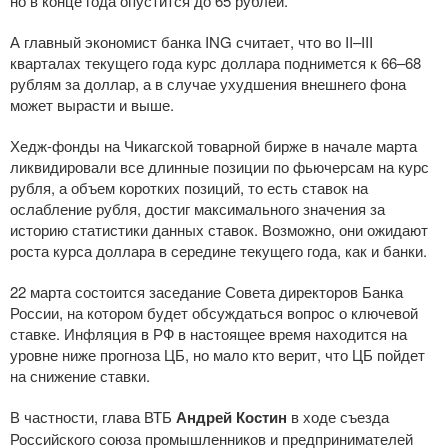
но в конце года опустится до 65 рублей.
А главный экономист банка ING считает, что во
II–III
кварталах текущего года курс доллара поднимется к 66–68
рублям за доллар, а в случае ухудшения внешнего фона
может вырасти и выше.
Хедж-фонды
на Чикагской товарной бирже в начале марта
ликвидировали все длинные позиции по фьючерсам на курс
рубля, а объем коротких позиций, то есть ставок на
ослабление рубля, достиг максимального значения за
историю статистики данных ставок. Возможно, они ожидают
роста курса доллара в середине текущего года, как и банки.
22 марта состоится заседание Совета директоров Банка
России, на котором будет обсуждаться вопрос о ключевой
ставке. Инфляция в РФ в настоящее время находится на
уровне ниже прогноза ЦБ, но мало кто верит, что ЦБ пойдет
на снижение ставки.
В частности, глава ВТБ
Андрей Костин
в ходе съезда
Российского союза промышленников и предпринимателей