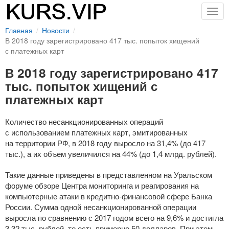
Togg
navig
Главная
Новости
В 2018 году зарегистрировано 417 тыс. попыток хищений
с платежных карт
В 2018 году зарегистрировано 417
тыс. попыток хищений с
платежных карт
Количество несанкционированных операций
с использованием платежных карт, эмитированных
на территории РФ, в 2018 году выросло на 31,4% (до 417
тыс.), а их объем увеличился на 44% (до 1,4 млрд. рублей).
Такие данные приведены в представленном на Уральском
форуме обзоре Центра мониторинга и реагирования на
компьютерные атаки в
кредитно-финансовой
сфере Банка
России. Сумма одной несанкционированной операции
выросла по сравнению с 2017 годом всего на 9,6% и достигла
3,32 тыс. рублей, то есть примерно 50 долларов. При этом