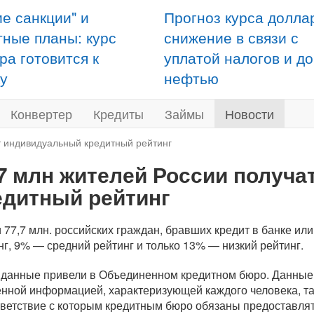
ие санкции" и
Прогноз курса долла
тные планы: курс
снижение в связи с
ра готовится к
уплатой налогов и д
у
нефтью
Конвертер
Кредиты
Займы
Новости
т индивидуальный кредитный рейтинг
,7 млн жителей России получ
едитный рейтинг
 77,7 млн. российских граждан, бравших кредит в банке и
нг, 9% — средний рейтинг и только 13% — низкий рейтинг.
 данные привели в Объединенном кредитном бюро. Данные 
нной информацией, характеризующей каждого человека, так 
тветствие с которым кредитным бюро обязаны предоставля