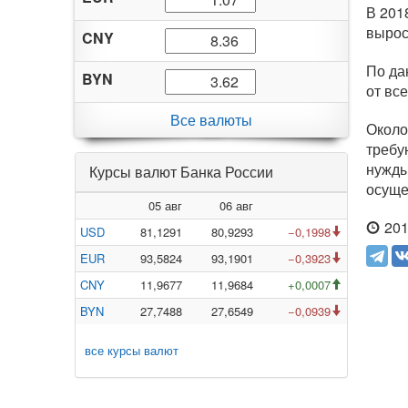
В 201
вырос
CNY
По да
BYN
от вс
Все валюты
Около
требу
нужды
Курсы валют Банка России
осуще
05 авг
06 авг
201
USD
81,1291
80,9293
−0,1998
EUR
93,5824
93,1901
−0,3923
CNY
11,9677
11,9684
+0,0007
BYN
27,7488
27,6549
−0,0939
все курсы валют