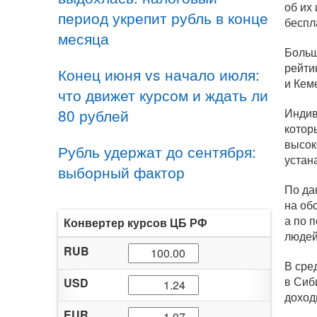
об их
период укрепит рубль в конце
беспла
месяца
Больш
рейти
Конец июня vs начало июля:
и Кем
что движет курсом и ждать ли
80 рублей
Индив
котор
высок
Рубль удержат до сентября:
устан
выборный фактор
По да
на об
а по 
Конвертер курсов ЦБ РФ
людей
RUB
В сре
в Сиб
USD
доход
EUR