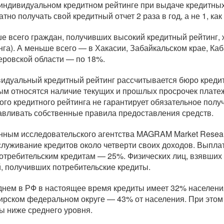
 индивидуальном кредитном рейтинге при выдаче кредитных 
тно получать свой кредитный отчет 2 раза в год, а не 1, ка
е всего граждан, получивших высокий кредитный рейтинг, 
нга). А меньше всего — в Хакасии, Забайкальском крае,
Каб
еровской области — по 18%.
идуальный кредитный рейтинг рассчитывается бюро креди
ым относятся наличие текущих и прошлых просрочек платеж
ого кредитного рейтинга не гарантирует обязательное получ
авливать собственные правила предоставления средств.
нным исследовательского агентства MAGRAM Market Resear
служивание кредитов около четверти своих доходов. Выпла
потребительским кредитам — 25%. Физических лиц, взявших
, получивших потребительские кредиты.
днем в РФ в настоящее время кредиты имеет 32% населени
ирском федеральном округе — 43% от населения. При этом
ы ниже среднего уровня.