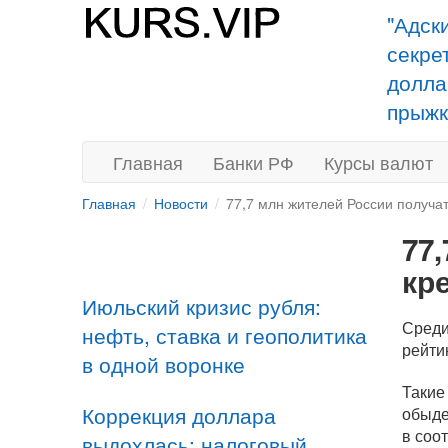
"Адск
секре
долла
прыжк
Главная
Банки РФ
Курсы валют
Главная
Новости
77,7 млн жителей России получа
77
кр
Июльский кризис рубля:
Среди
нефть, ставка и геополитика
рейти
в одной воронке
Такие
Коррекция доллара
обыде
в соо
выдохлась: налоговый