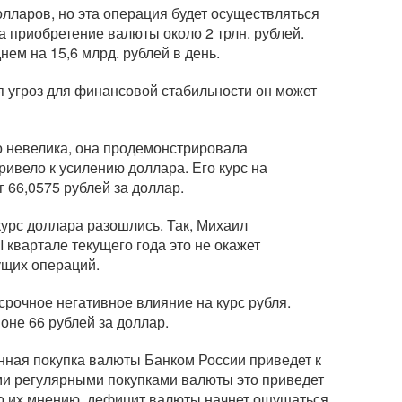
олларов, но эта операция будет осуществляться
на приобретение валюты около 2 трлн. рублей.
нем на 15,6 млрд. рублей в день.
я угроз для финансовой стабильности он может
 невелика, она продемонстрировала
ривело к усилению доллара. Его курс на
 66,0575 рублей за доллар.
курс доллара разошлись. Так, Михаил
I квартале текущего года это не окажет
ущих операций.
срочное негативное влияние на курс рубля.
оне 66 рублей за доллар.
нная покупка валюты Банком России приведет к
ми регулярными покупками валюты это приведет
 По их мнению, дефицит валюты начнет ощущаться