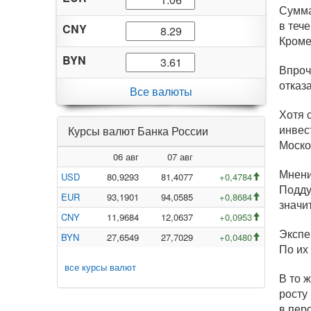
Сумма
в теч
CNY
Кроме
BYN
Впроч
отказ
Все валюты
Хотя 
инвес
Курсы валют Банка России
Моско
06 авг
07 авг
Мнени
USD
80,9293
81,4077
+0,4784
Подду
EUR
93,1901
94,0585
+0,8684
значи
CNY
11,9684
12,0637
+0,0953
Экспе
BYN
27,6549
27,7029
+0,0480
По их
все курсы валют
В то 
росту
в пер