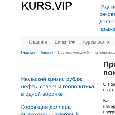
"Адск
секре
долла
прыжк
Главная
Банки РФ
Курсы валют
Главная
Новости
Прогноз курса рубля на неделю:
Пр
по
Июльский кризис рубля:
С 1 ф
нефть, ставка и геополитика
на 2,
в одной воронке
Банк 
Коррекция доллара
намер
прекр
выдохлась: налоговый