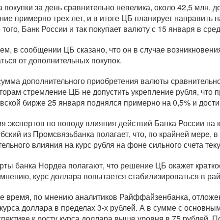
 покупки за день сравнительно невелика, около 42,5 млн. д
ение примерно трех лет, и в итоге ЦБ планирует направить 
 того, Банк России и так покупает валюту с 15 января в сред
ем, в сообщении ЦБ сказано, что он в случае возникновени
аться от дополнительных покупок.
сумма дополнительного приобретения валюты сравнительно
торам стремление ЦБ не допустить укрепление рубля, что п
вской бирже 25 января поднялся примерно на 0,5% и достиг
я экспертов по поводу влияния действий Банка России на 
бский из Промсвязьбанка полагает, что, по крайней мере, в 
тельного влияния на курс рубля на фоне сильного счета тек
рты банка Нордеа полагают, что решение ЦБ окажет кратко
 мнению, курс доллара попытается стабилизироваться в рай
же время, по мнению аналитиков Райффайзенбанка, отложе
 курса доллара в пределах
3-х
рублей. А в сумме с основны
спективе к росту курса доллара выше уровня в 75 рублей.