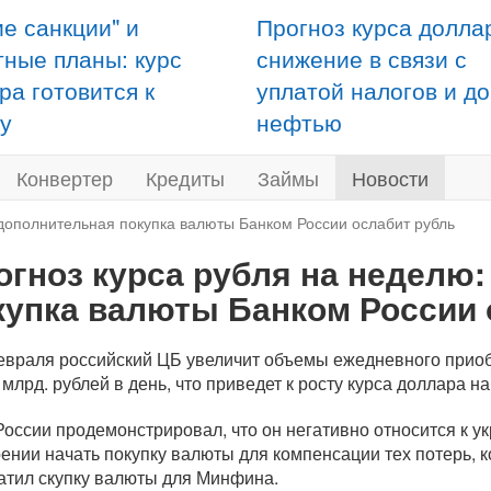
ие санкции" и
Прогноз курса долла
тные планы: курс
снижение в связи с
ра готовится к
уплатой налогов и д
у
нефтью
Конвертер
Кредиты
Займы
Новости
 дополнительная покупка валюты Банком России ослабит рубль
огноз курса рубля на неделю
купка валюты Банком России 
евраля российский ЦБ увеличит объемы ежедневного прио
8 млрд. рублей в день, что приведет к росту курса доллара н
России продемонстрировал, что он негативно относится к у
ении начать покупку валюты для компенсации тех потерь, ко
атил скупку валюты для Минфина.