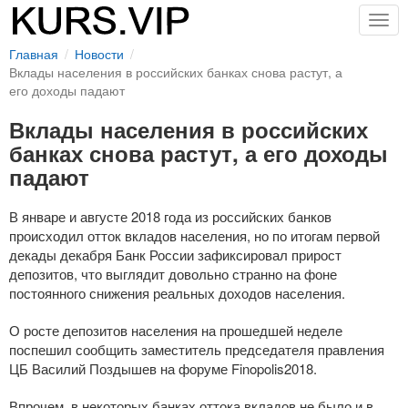
Togg
navig
Главная
Новости
Вклады населения в российских банках снова растут, а
его доходы падают
Вклады населения в российских
банках снова растут, а его доходы
падают
В январе и августе 2018 года из российских банков
происходил отток вкладов населения, но по итогам первой
декады декабря Банк России зафиксировал прирост
депозитов, что выглядит довольно странно на фоне
постоянного снижения реальных доходов населения.
О росте депозитов населения на прошедшей неделе
поспешил сообщить заместитель председателя правления
ЦБ Василий Поздышев на форуме Finopolis2018.
Впрочем, в некоторых банках оттока вкладов не было и в