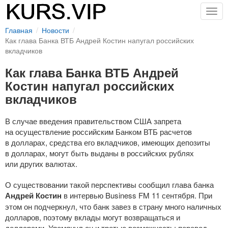
Togg
navig
Главная
Новости
Как глава Банка ВТБ Андрей Костин напугал российских
вкладчиков
Как глава Банка ВТБ Андрей
Костин напугал российских
вкладчиков
В случае введения правительством США запрета
на осуществление российским Банком ВТБ расчетов
в долларах, средства его вкладчиков, имеющих депозиты
в долларах, могут быть выданы в российских рублях
или других валютах.
О существовании такой перспективы сообщил глава банка
Андрей Костин
в интервью Business FM 11 сентября. При
этом он подчеркнул, что банк завез в страну много наличных
долларов, поэтому вклады могут возвращаться и
долларами. Упомянул он и третью возможность: перевод