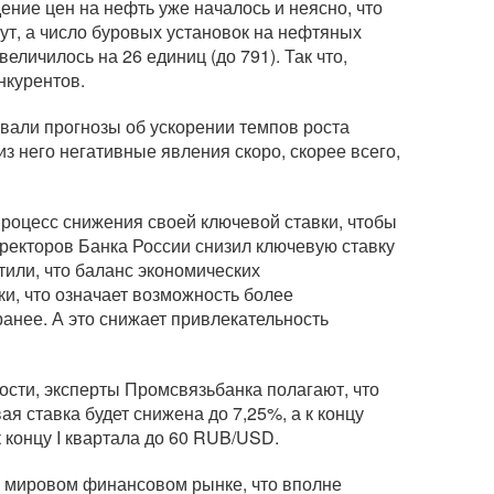
дение цен на нефть уже началось и неясно, что
ут, а число буровых установок на нефтяных
ичилось на 26 единиц (до 791). Так что,
нкурентов.
ивали прогнозы об ускорении темпов роста
 него негативные явления скоро, скорее всего,
 процесс снижения своей ключевой ставки, чтобы
иректоров Банка России снизил ключевую ставку
етили, что баланс экономических
и, что означает возможность более
анее. А это снижает привлекательность
ности, эксперты Промсвязьбанка полагают, что
 ставка будет снижена до 7,25%, а к концу
к концу I квартала до 60 RUB/USD.
на мировом финансовом рынке, что вполне