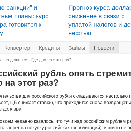
ие санкции" и
Прогноз курса долла
тные планы: курс
снижение в связи с
ра готовится к
уплатой налогов и д
у
нефтью
Конвертер
Кредиты
Займы
Новости
льно дешевеет. Где дно на этот раз?
ссийский рубль опять стреми
о на этот раз?
ятельства для российского рубля складываются настолько 
еет, ЦБ снижает ставки), что приходится снова возвращать
в доллара.
овсем недавно казалось, что тучи над российским рублем
ть запрет на покупку российских гособлигаций), и ничто н