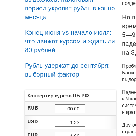
подде
период укрепит рубль в конце
месяца
Но п
врем
Конец июня vs начало июля:
5—9
что движет курсом и ждать ли
паде
80 рублей
на 3
Рубль удержат до сентября:
Пробл
Банко
выборный фактор
выдер
Паден
Конвертер курсов ЦБ РФ
и Япо
систе
RUB
и кра
USD
Друго
стран
EUR