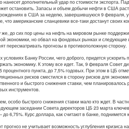
что нанесет дополнительный удар по стоимости экспорта. Па
ожет остановить. Запасы и объем добычи нефти в США раст
рождениях в США за неделю, завершившуюся 9 февраля, увел
е, что американские сланцевики
все-таки
достанут своих ко
у же, до сих пор цены на нефть на мировом рынке поддерж
ой экономики, но обвал на фондовых рынках и следующие из
вят пересматривать прогнозы в противоположную сторону.
их условиях Банку России, чего доброго, придется ускорить
ржать экономику. К этому все идет. Так, 9 февраля Совет д
25 процентного пункта, до 7,5% годовых. При этом в ЦБ отм
ляционных рисков сместился в сторону рисков для экономик
твенного и быстрого снижения ставки, чем планировалось р
вых инструментов.
ем, особо быстрого снижения ставки мало кто ждет. В част
едующем заседании Совета директоров ЦБ 23 марта ключевая
— до 6,75%. Курс доллара, как считают в банке, поднимется 
от прогноз не учитывает возможность углубления кризиса 