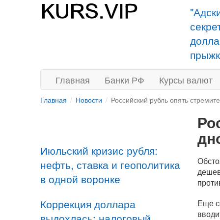
"Адск
секре
долла
прыжк
Главная
Банки РФ
Курсы валют
Главная
Новости
Российский рубль опять стремите
Ро
дн
Июльский кризис рубля:
Обсто
нефть, ставка и геополитика
дешев
в одной воронке
проти
Коррекция доллара
Еще с
вводи
выдохлась: налоговый