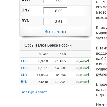
газ, 
его м
CNY
место
похож
BYN
К том
Все валюты
миров
заста
Курсы валют Банка России
В так
подде
06 авг
07 авг
на 0,
USD
80,9293
81,4077
+0,4784
и инф
EUR
93,1901
94,0585
+0,8684
сущес
рубле
CNY
11,9684
12,0637
+0,0953
BYN
27,6549
27,7029
+0,0480
Впроч
на сл
все курсы валют
года 
Но эт