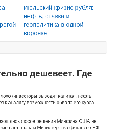
ра:
Июльский кризис рубля:
нефть, ставка и
орогой
геополитика в одной
воронке
тельно дешевеет. Где
плохо (инвесторы выводят капитал, нефть
ся к анализу возможности обвала его курса
 разошлись (после решения Минфина США не
е помешает планам Министерства финансов РФ