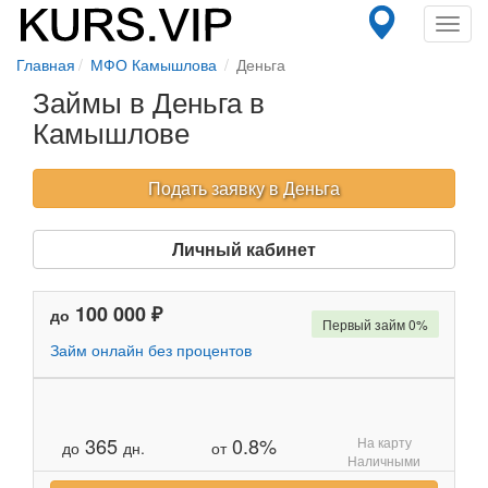
Toggl
navig
Главная
МФО Камышлова
Деньга
Займы в Деньга в
Камышлове
Подать заявку в Деньга
Личный кабинет
100 000 ₽
до
Первый займ 0%
Займ онлайн без процентов
365
0.8%
На карту
до
дн.
от
Наличными