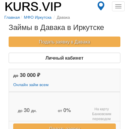
Toggl
navig
Главная
МФО Иркутска
Давака
Займы в Давака в Иркутске
Подать заявку в Давака
Личный кабинет
30 000 ₽
до
Онлайн займ всем
30
0%
На карту
до
дн.
от
Банковским
переводом
Подать заявку