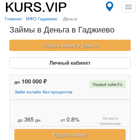
Toggl
navig
Главная
МФО Гаджиево
Деньга
Займы в Деньга в Гаджиево
Подать заявку в Деньга
Личный кабинет
100 000 ₽
до
Первый займ 0%
Займ онлайн без процентов
365
0.8%
На карту
до
дн.
от
Наличными
Подать заявку