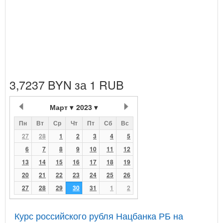
3,7237 BYN за 1 RUB
Март
2023
Пн
Вт
Ср
Чт
Пт
Сб
Вс
27
28
1
2
3
4
5
6
7
8
9
10
11
12
13
14
15
16
17
18
19
20
21
22
23
24
25
26
27
28
29
30
31
1
2
Курс российского рубля Нацбанка РБ на