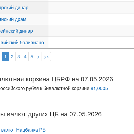
рский динар
нский драм
ейнский динар
вийский боливиано
<
1
2
3
4
5
>
>>
лютная корзина ЦБРФ на 07.05.2026
российского рубля к бивалютной корзине
81,0005
ы валют других ЦБ на 07.05.2026
 валют Нацбанка РБ