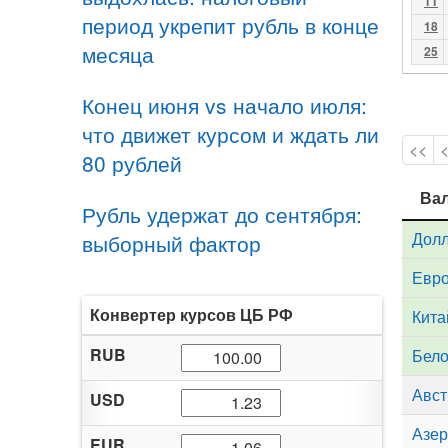
11
период укрепит рубль в конце
18
месяца
25
Конец июня vs начало июля:
что движет курсом и ждать ли
<<
80 рублей
Ва
Ва
Рубль удержат до сентября:
Дол
выборный фактор
Евр
Конвертер курсов ЦБ РФ
Кита
RUB
Бело
Авст
USD
Азер
EUR