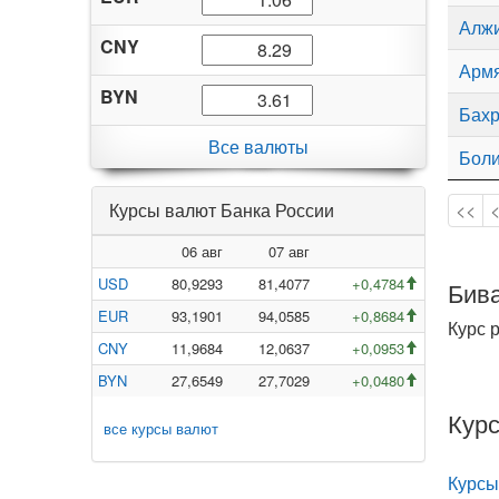
Алжи
CNY
Армя
BYN
Бахр
Все валюты
Боли
Курсы валют Банка России
<<
06 авг
07 авг
USD
80,9293
81,4077
+0,4784
Бива
EUR
93,1901
94,0585
+0,8684
Курс 
CNY
11,9684
12,0637
+0,0953
BYN
27,6549
27,7029
+0,0480
Курс
все курсы валют
Курсы