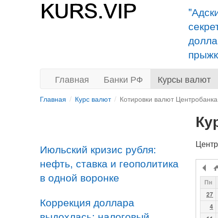
"Адск
секре
долла
прыжк
Главная
Банки РФ
Курсы валют
Главная
Курс валют
Котировки валют Центробанка
Ку
Центр
Июльский кризис рубля:
нефть, ставка и геополитика
в одной воронке
Пн
27
Коррекция доллара
4
выдохлась: налоговый