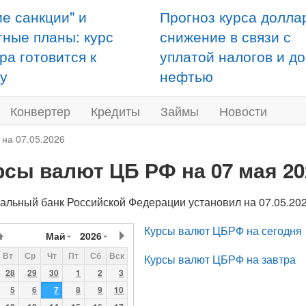
ие санкции" и
Прогноз курса долла
тные планы: курс
снижение в связи с
ра готовится к
уплатой налогов и д
у
нефтью
Конвертер
Кредиты
Займы
Новости
 на 07.05.2026
рсы валют ЦБ РФ на 07 мая 20
альный банк Российской Федерации установил на 07.05.2
Курсы валют ЦБРФ на сегодня
Май
2026
Вт
Ср
Чт
Пт
Сб
Вск
Курсы валют ЦБРФ на завтра
28
29
30
1
2
3
5
6
7
8
9
10