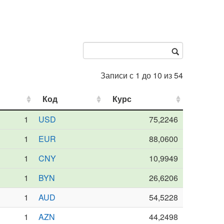
Записи с 1 до 10 из 54
Код
Код
Курс
Курс
1
USD
75,2246
1
EUR
88,0600
1
CNY
10,9949
1
BYN
26,6206
1
AUD
54,5228
1
AZN
44,2498