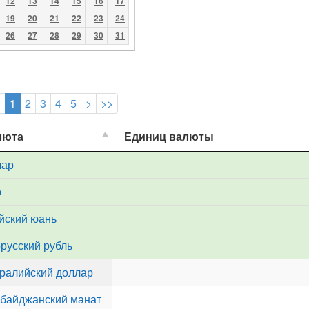
12
13
14
15
16
17
19
20
21
22
23
24
26
27
28
29
30
31
<
1
2
3
4
5
>
>>
люта
люта
Единиц валюты
Единиц валюты
лар
о
йский юань
русский рубль
ралийский доллар
байджанский манат