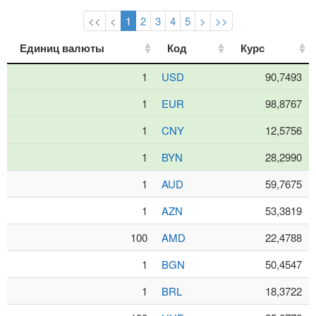
<<
<
1
2
3
4
5
>
>>
Единиц валюты
Единиц валюты
Код
Код
Курс
Курс
1
USD
90,7493
1
EUR
98,8767
1
CNY
12,5756
1
BYN
28,2990
1
AUD
59,7675
1
AZN
53,3819
100
AMD
22,4788
1
BGN
50,4547
1
BRL
18,3722