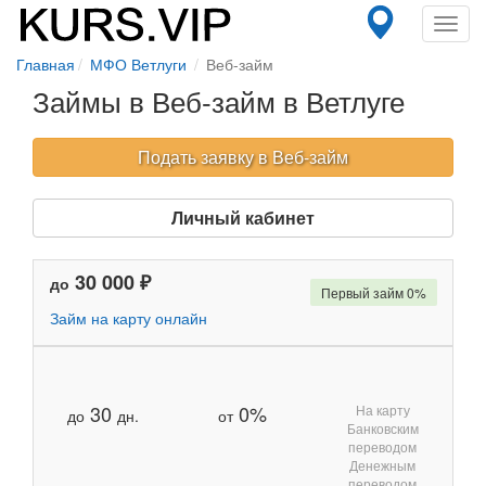
Toggl
navig
Главная
МФО Ветлуги
Веб-займ
Займы в Веб-займ в Ветлуге
Подать заявку в Веб-займ
Личный кабинет
30 000 ₽
до
Первый займ 0%
Займ на карту онлайн
30
0%
На карту
до
дн.
от
Банковским
переводом
Денежным
переводом