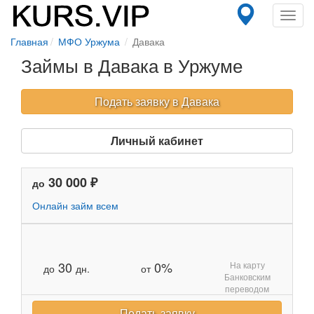
Toggl
navig
Главная
МФО Уржума
Давака
Займы в Давака в Уржуме
Подать заявку в Давака
Личный кабинет
30 000 ₽
до
Онлайн займ всем
30
0%
На карту
до
дн.
от
Банковским
переводом
Подать заявку