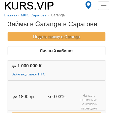
Toggl
navig
Главная
МФО Саратова
Caranga
Займы в Caranga в Саратове
Подать заявку в Caranga
Личный кабинет
1 000 000 ₽
до
Займ под залог ПТС
1800
0.03%
На карту
до
дн.
от
Наличными
Банковским
переводом