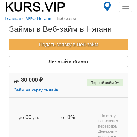
Toggl
navig
Главная
МФО Нягани
Веб-займ
Займы в Веб-займ в Нягани
Подать заявку в Веб-займ
Личный кабинет
30 000 ₽
до
Первый займ 0%
Займ на карту онлайн
30
0%
На карту
до
дн.
от
Банковским
переводом
Денежным
переводом